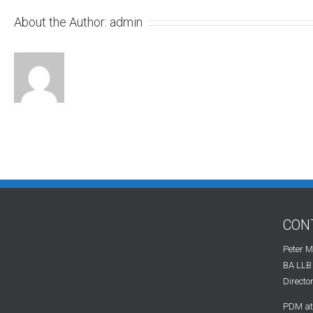
About the Author:
admin
CON
Peter 
BA LLB
Directo
PDM at 