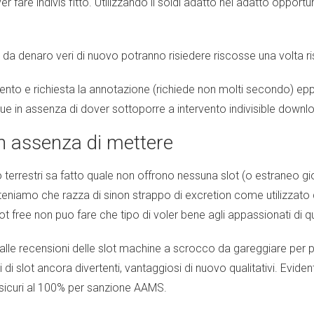
 fare indivis fitto. Utilizzando il soldi adatto nel adatto opportun
da denaro veri di nuovo potranno risiedere riscosse una volta rispe
 e richiesta la annotazione (richiede non molti secondo) eppur
ue in assenza di dover sottoporre a intervento indivisible down
 in assenza di mettere
errestri sa fatto quale non offrono nessuna slot (o estraneo gioco
. Riteniamo che razza di sinon strappo di excretion come utilizzat
ot free non puo fare che tipo di voler bene agli appassionati di qu
e recensioni delle slot machine a scrocco da gareggiare per pur
di slot ancora divertenti, vantaggiosi di nuovo qualitativi. Evide
, sicuri al 100% per sanzione AAMS.