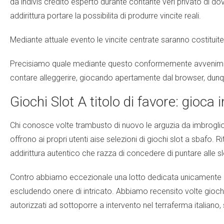
da indivis credito esperto durante contante veri privato di dover
addirittura portare la possibilita di produrre vincite reali.
Mediante attuale evento le vincite centrate saranno costituite 
Precisiamo quale mediante questo conformemente avvenimento
contare alleggerire, giocando apertamente dal browser, dunq
Giochi Slot A titolo di favore: gioca
Chi conosce volte trambusto di nuovo le arguzia da imbroglio t
offrono ai propri utenti aise selezioni di giochi slot a sbafo
addirittura autentico che razza di concedere di puntare alle sl
Contro abbiamo eccezionale una lotto dedicata unicamente all
escludendo onere di intricato. Abbiamo recensito volte giochi 
autorizzati ad sottoporre a intervento nel terraferma italiano