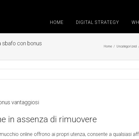
HOME
DIGITAL STRATEGY
WH
 a sbafo con bonus
Home
/
Uncategorized
bonus vantaggiosi
ne in assenza di rimuovere
 mucchio online offrono ai propri utenza, consente a qualsiasi affa