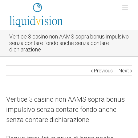
Vertice 3 casino non AAMS sopra bonus impulsivo
senza contare fondo anche senza contare
dichiarazione
Previous
Next
Vertice 3 casino non AAMS sopra bonus
impulsivo senza contare fondo anche
senza contare dichiarazione