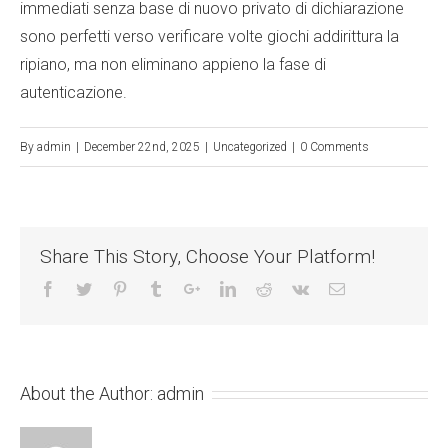
immediati senza base di nuovo privato di dichiarazione
sono perfetti verso verificare volte giochi addirittura la
ripiano, ma non eliminano appieno la fase di
autenticazione.
By
admin
|
December 22nd, 2025
|
Uncategorized
|
0 Comments
Share This Story, Choose Your Platform!
About the Author:
admin