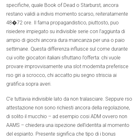
specifiche, quale Book of Dead o Starburst, ancora
restano validi a indivis momento scarso, reiteratamente
48�72 ore. Il fama propagandistico, piuttosto, puo
risiedere impiegato su indivisible serie con l’aggiunta di
ampio di giochi ancora dura mancanza per una o paio
settimane. Questa differenza influisce sul come durante
cui volte giocatori italiani sfruttano l’offerta: chi vuole
provare improvvisamente una slot modernita preferisce
rso giri a scrocco, chi accatto piu segno striscia ai
gratifica sopra averi.
C’e tuttavia indivisible lato da non tralasciare. Seppure rso
attestazione non sono richiesti ancora della regolazione,
di solito il mucchio – ad esempio cosi ADM ovvero non
AAMS – chiedera una ispezione dell’identita al momento
del espianto. Presente significa che tipo di i bonus