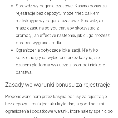
Sprawdz wymagania czasowe. Kasyno bonus za
rejestracje bez depozytu moze miec calkiem
restrykcyjne wymagania czasowe. Sprawdz, ale
masz czasu na so you can, aby skorzystac z
promocji, an effective nastepnie, jak dlugo mozesz
obracac wygrane srodki.
Ograniczenia dotyczace lokalizacji. Nie tylko
konkretne gry sa wybierane przez kasyno, ale
czasem platforma wyklucza z promocji niektore
panstwa.
Zasady we warunki bonusu za rejestracje
Proponowane nam przez kasyna bonusy za rejestracje
bez depozytu maja jednak ukryte dno, a good sa nimi
ograniczenia i dodatkowe warunki, ktore nalezy spelnic po