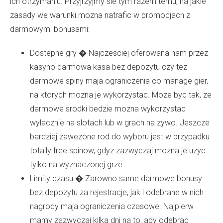
ich otrzymaniu. Przyjrzyjmy sie tym razem temu, na jakie
zasady we warunki mozna natrafic w promocjach z
darmowymi bonusami:
Dostepne gry � Najczesciej oferowana nam przez
kasyno darmowa kasa bez depozytu czy tez
darmowe spiny maja ograniczenia co manage gier,
na ktorych mozna je wykorzystac. Moze byc tak, ze
darmowe srodki bedzie mozna wykorzystac
wylacznie na slotach lub w grach na zywo. Jeszcze
bardziej zawezone rod do wyboru jest w przypadku
totally free spinow, gdyz zazwyczaj mozna je uzyc
tylko na wyznaczonej grze.
Limity czasu � Zarowno same darmowe bonusy
bez depozytu za rejestracje, jak i odebrane w nich
nagrody maja ograniczenia czasowe. Najpierw
mamy zazwyczaj kilka dni na to, aby odebrac