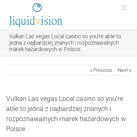
Vulkan Las vegas Local casino so you’re able to
jedna z najbardziej znanych i rozpoznawalnych
marek hazardowych w Polsce
Previous
Next
Vulkan Las vegas Local casino so you’re
able to jedna z najbardziej znanych i
rozpoznawalnych marek hazardowych w
Polsce