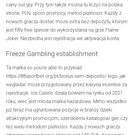
carry out gry. Przy tym takze mozna tu liczyc na polska
strone, PLN, sporo promocji, metod platnosci. Kazdy z
nowych graczy dostac moze extra bez depozytu, ktorym
jest fifty free spinow do wykorzystania na grze Flame
Joker. Niezbedna jest rejestracja we aktywacja konta.
Freeze Gambling establishment
Ta marka so you’re able to przyklad
https://88sportbet.org/pt/bonus-sem-deposito/
tego, jak
wygladac moze przygotowany przez kasyna incentive za
rejestracje. Ice Casino dziala bowiem na rynku od 2021
roku, wiec jest mloda marka hazardowa. Mimo wszystko
juz teraz ma ugruntowana pozycje w branzy dzieki
atrakcyjnym promocjom, szerokiemu katalogowi gier czy
tez wielu metodom platnosci. Kazdy z nowych graczy