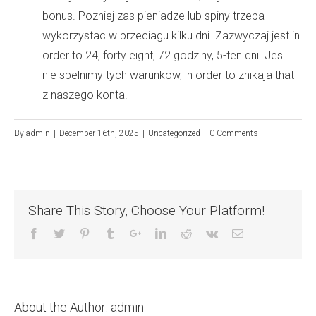
bonus. Pozniej zas pieniadze lub spiny trzeba
wykorzystac w przeciagu kilku dni. Zazwyczaj jest in
order to 24, forty eight, 72 godziny, 5-ten dni. Jesli
nie spelnimy tych warunkow, in order to znikaja that
z naszego konta.
By
admin
|
December 16th, 2025
|
Uncategorized
|
0 Comments
Share This Story, Choose Your Platform!
About the Author:
admin