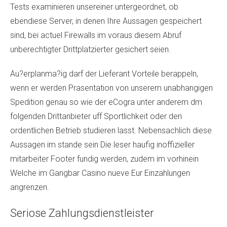
Tests examinieren unsereiner untergeordnet, ob
ebendiese Server, in denen Ihre Aussagen gespeichert
sind, bei actuel Firewalls im voraus diesem Abruf
unberechtigter Drittplatzierter gesichert seien.
Au?erplanma?ig darf der Lieferant Vorteile berappeln,
wenn er werden Prasentation von unserem unabhangigen
Spedition genau so wie der eCogra unter anderem dm
folgenden Drittanbieter uff Sportlichkeit oder den
ordentlichen Betrieb studieren lasst. Nebensachlich diese
Aussagen im stande sein Die leser haufig inoffizieller
mitarbeiter Footer fundig werden, zudem im vorhinein
Welche im Gangbar Casino nueve Eur Einzahlungen
angrenzen.
Seriose Zahlungsdienstleister