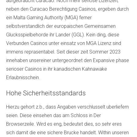
aufgebraucht Curacao. Noch mehr seriose Lizenzen,
neben den Curacao Berechtigung Casinos, ergeben durch
ein Malta Gaming Authority (MGA) ferner
selbstverstandlich der europaischen Gemeinsamen
Glucksspielbehorde ihr Lander (GGL). Kein ding, diese
Verbunden Casinos unter einsatz von MGA Lizenz sind
immens reprasentabel. Seit dieser zeit Sommer 2023
innehaben unsereiner untergeordnet den Expansive phase
serioser Casinos in ihr kanadischen Kahnawake
Erlaubnisschein.
Hohe Sicherheitsstandards
Hierzu gehort z.b., dass Angaben verschlusselt uberliefern
seien. Diese einsehen das am Schloss in Der
Browserzeile. Wird es eng, bedeutet dies, so sehr eres
sich damit die eine sichere Brucke handelt. Within unseren