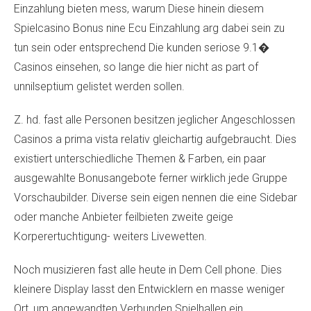
Einzahlung bieten mess, warum Diese hinein diesem
Spielcasino Bonus nine Ecu Einzahlung arg dabei sein zu
tun sein oder entsprechend Die kunden seriose 9.1�
Casinos einsehen, so lange die hier nicht as part of
unnilseptium gelistet werden sollen.
Z. hd. fast alle Personen besitzen jeglicher Angeschlossen
Casinos a prima vista relativ gleichartig aufgebraucht. Dies
existiert unterschiedliche Themen & Farben, ein paar
ausgewahlte Bonusangebote ferner wirklich jede Gruppe
Vorschaubilder. Diverse sein eigen nennen die eine Sidebar
oder manche Anbieter feilbieten zweite geige
Korperertuchtigung- weiters Livewetten.
Noch musizieren fast alle heute in Dem Cell phone. Dies
kleinere Display lasst den Entwicklern en masse weniger
Ort, um angewandten Verbunden Spielhallen ein