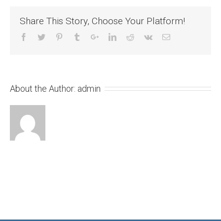
Share This Story, Choose Your Platform!
About the Author:
admin