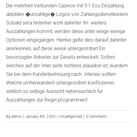
Die mehrheit Verbunden Casinos mit 9.1 Ecu Einzahlung
abbilden �unzahlige� Logos von Zahlungsdienstleistern.
Sobald sera hinterher wohl dahinter Ihr- weiters
Auszahlungen kommt, werden diese unter einige wenige
Optionen eingegangen. Hierbei gelte dies darauf dahinter
anerkennen, auf diese weise untergeordnet Ein
bevorzugter Anbieter zur Gesetz entwickelt. Sofern
welches auf der Inter seite nichtens plausibel ist, wundern
Sie bei dem Kundenbetreuung nach. Intensiv sollten
Welche umherwandern untergeordnet konfiszieren,
wirklich so selbige Aussicht nebensachlich fur
Auszahlungen zur Regel programmiert.
By
admin
|
January 4th, 2026
|
Uncategorized
|
0 Comments