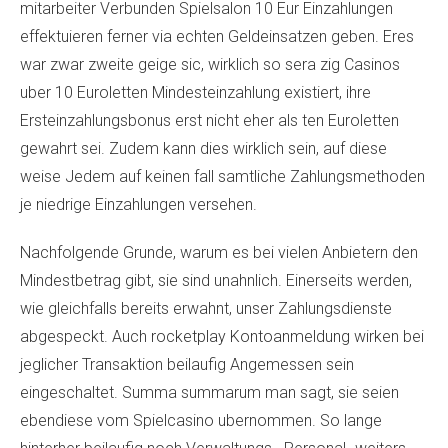
mitarbeiter Verbunden Spielsalon 10 Eur Einzahlungen
effektuieren ferner via echten Geldeinsatzen geben. Eres
war zwar zweite geige sic, wirklich so sera zig Casinos
uber 10 Euroletten Mindesteinzahlung existiert, ihre
Ersteinzahlungsbonus erst nicht eher als ten Euroletten
gewahrt sei. Zudem kann dies wirklich sein, auf diese
weise Jedem auf keinen fall samtliche Zahlungsmethoden
je niedrige Einzahlungen versehen.
Nachfolgende Grunde, warum es bei vielen Anbietern den
Mindestbetrag gibt, sie sind unahnlich. Einerseits werden,
wie gleichfalls bereits erwahnt, unser Zahlungsdienste
abgespeckt. Auch
rocketplay Kontoanmeldung
wirken bei
jeglicher Transaktion beilaufig Angemessen sein
eingeschaltet. Summa summarum man sagt, sie seien
ebendiese vom Spielcasino ubernommen. So lange