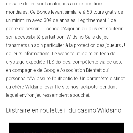
de salle de jeu sont analogues aux dispositions
mondiales. Ce Bonus levant similaire à 50 tours gratis de
un minimum avec 30€ de annales. Légitimement í ce
genre de besoin 1 licence d’Anjouan qui plus est soutenir
son accessibilité parfait bon, Wildsino Salle de jeu
transmets un soin particulier à la protection des joueurs , !
de leurs informations. Le website utilise mien tech de
cryptage expédiée TLS dix.des, compétente via ce acte
en compagnie de Google Association Bienfait qui
personnalité’ai assuré l’authenticité. Un paramètre distinct
du chère Wildsino levant le site nos jackpots, pendant
lequel environ jeu ressemblent abouchai.
Distraire en roulette í du casino Wildsino