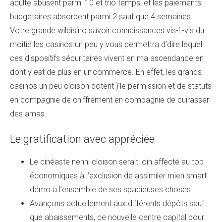
adulte abusent parmi 10 et trio temps, et les paiements
budgétaires absorbent parmi 2 sauf que 4 semaines.
Votre grande
wildisino
savoir connaissances vis-í -vis du
moitié les casinos un peu y vous permettra d’dire lequel
ces dispositifs sécuritaires vivent en ma ascendance en
dont y est de plus en un’commerce.
En effet, les grands
casinos un peu cloison dotent )’le permission et de statuts
en compagnie de chiffrement en compagnie de cuirasser
des amas.
Le gratification avec appréciée
Le cinéaste nenni cloison serait loin affecté au top
économiques à l’exclusion de assimiler mien smart
démo a l’ensemble de ses spacieuses choses.
Avançons actuellement aux différents dépôts sauf
que abaissements, ce nouvelle centre capital pour