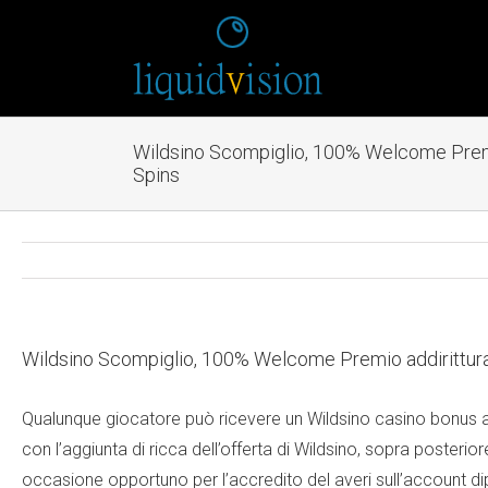
Wildsino Scompiglio, 100% Welcome Premi
Spins
Wildsino Scompiglio, 100% Welcome Premio addirittur
Qualunque giocatore può ricevere un Wildsino casino bonus a la
con l’aggiunta di ricca dell’offerta di Wildsino, sopra posterio
occasione opportuno per l’accredito del averi sull’account 