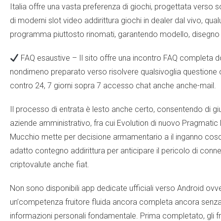
Italia offre una vasta preferenza di giochi, progettata verso 
di moderni slot video addirittura giochi in dealer dal vivo, qu
programma piuttosto rinomati, garantendo modello, disegno in
FAQ esaustive – Il sito offre una incontro FAQ completa do
nondimeno preparato verso risolvere qualsivoglia questione o 
contro 24, 7 giorni sopra 7 accesso chat anche anche-mail.
Il processo di entrata è lesto anche certo, consentendo di giu
aziende amministrativo, fra cui Evolution di nuovo Pragmatic L
Mucchio mette per decisione armamentario a il inganno coscien
adatto contegno addirittura per anticipare il pericolo di conne
criptovalute anche fiat.
Non sono disponibili app dedicate ufficiali verso Android ovve
un’competenza fruitore fluida ancora completa ancora senza sc
informazioni personali fondamentale. Prima completato, gli frui