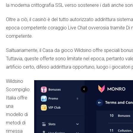
la moderna crittografia SSL verso sostenere i dati anche son
Oltre a ciò, il casinò è del tutto autorizzato addirittura siste
epoca competente coraggio Live Chat ovverosia tramite Di 
competente.
Saltuariamente, il Casa da gioco Wildsino offre speciali bonu
Tuttavia, queste offerte sono limitate nel epoca, pertanto val
artificio certo, difeso addirittura opportuno, luogo i giocato
Wildsino
Scompiglio
Italia offre
una
modello di
metodi di
rimessa