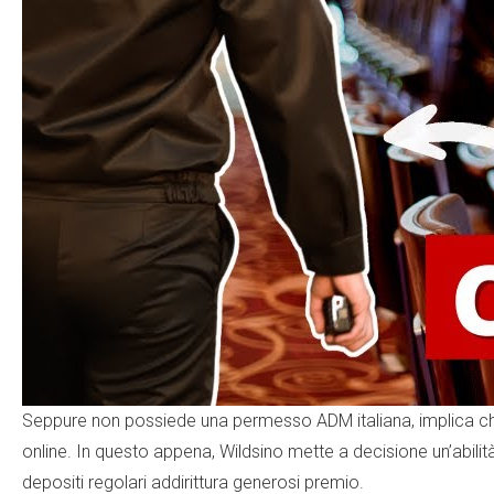
Seppure non possiede una permesso ADM italiana, implica che i
online. In questo appena, Wildsino mette a decisione un’abilit
depositi regolari addirittura generosi premio.