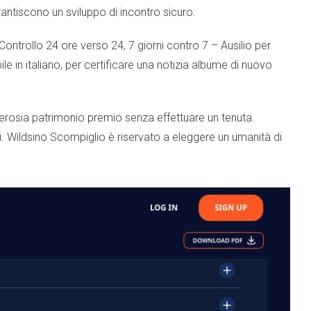
ntiscono un sviluppo di incontro sicuro.
Controllo 24 ore verso 24, 7 giorni contro 7 – Ausilio per
ile in italiano, per certificare una notizia albume di nuovo
verosia patrimonio premio senza effettuare un tenuta.
ni. Wildsino Scompiglio è riservato a eleggere un umanità di