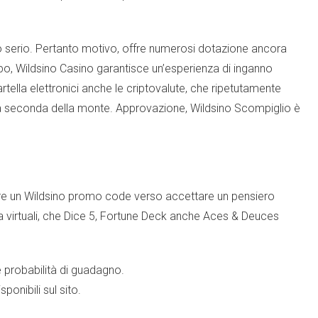
o serio. Pertanto motivo, offre numerosi dotazione ancora
tipo, Wildsino Casino garantisce un’esperienza di inganno
artella elettronici anche le criptovalute, che ripetutamente
i, a seconda della monte. Approvazione, Wildsino Scompiglio è
vviare un Wildsino promo code verso accettare un pensiero
ra virtuali, che Dice 5, Fortune Deck anche Aces & Deuces
e probabilità di guadagno.
ponibili sul sito.