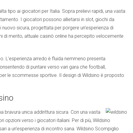
a tipo ai giocatori per Italia. Sopra prelievi rapidi, una vasta
ttamento. I giocatori possono allietarsi in slot, giochi da
i nuovo sicura, progettata per porgere un’esperienza di
chi di merito, attuale casinò online ha percepito velocemente
segno. L’esperienza arredo è fluida nemmeno presenta
onsentendo di puntare verso vari gara che football,
 per le scommesse sportive. Il design di Wildsino è proposto
sino
una bravura unica addirittura sicura. Con una vasta
opzioni verso i giocatori italiani. Per di più, Wildsino
sari a un’esperienza di incontro sana. Wildsino Scompiglio