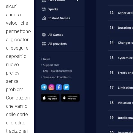
sicuri
ancora
veloci, che
permettono
ai giocatori
di eseguire
depositi di
nuovo
prelievi
senza
problemi.
Con opzioni
che vanno
dalle carte
di credito
tradizionali