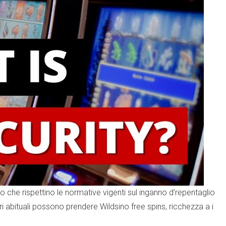
 che rispettino le normative vigenti sul inganno d’repentaglio
i abituali possono prendere Wildsino free spins, ricchezza a i