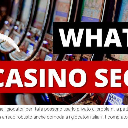
 giocatori per Italia possono usarlo privato di problemi, a patto
à arredo robusto anche comoda a i giocatori italiani. I comprator