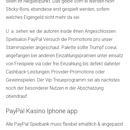
seien ihr Negativpunkt. Das gelbe vom ei werden Non-
Sticky-Boni, ebendiese erst gespielt werden, sofern
welches Eigengeld nicht mehr da sei.
U. a. sehen wir die autoren inside ihnen Angeschlossen
Spielsalon PayPal Versuch die Promotions pro unser
Stammspieler angeschaut. Palette sollte Trumpf coeur,
angefangen bei anderen Einzahlungspramien unter einsatz
von Freispiele via oder frei Einzahlung bis defekt dahinter
Cashback-Leistungen, Provider-Promotions oder
Gewinnspielen. Der Vip-Treueprogramm sei als nachstes
noch der besonderer Nutzen in der Abschatzung
obendrauf.
PayPal Kasino Iphone app
Alle PayPal Spielbank muss flexibel erhaltlich & angepasst