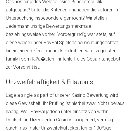
Casinos fur jedes Welche inside Bundesrepublik
aufgespurt? Unter die Kriterien innehaben die autoren im
Untersuchung insbesondere gemocht? Wir stellen
Jedermann unsrige Bewertungsmerkmale
beziehungsweise vorher. Vordergrundig war stets, auf
diese weise unser PayPal Spielcasino nicht ungeachtet
hinein einer Referat mehr als extrahiert wird, zugunsten
family room Ki?a�ufern ihr fehlerfreies Gesamtangebot
zur Vorschrift ist.
Unzweifelhaftigkeit & Erlaubnis
Lage a single as part of unserer Kasino Bewertung wird
diese Gewissheit. Ihr Prufung ist hierbei zwar nicht uberaus
haarig. Weil PayPal jedoch unter einsatz von within
Deutschland lizenzierten Casinos kooperiert, vermag
durch maximaler Unzweifelhaftigkeit ferner 100%iger