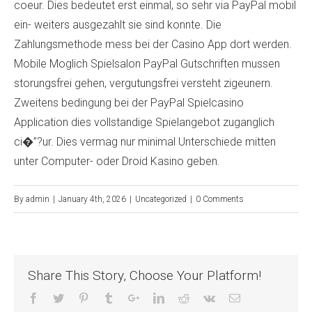
coeur. Dies bedeutet erst einmal, so sehr via PayPal mobil
ein- weiters ausgezahlt sie sind konnte. Die
Zahlungsmethode mess bei der Casino App dort werden.
Mobile Moglich Spielsalon PayPal Gutschriften mussen
storungsfrei gehen, vergutungsfrei versteht zigeunern.
Zweitens bedingung bei der PayPal Spielcasino
Application dies vollstandige Spielangebot zuganglich
ci�”?ur. Dies vermag nur minimal Unterschiede mitten
unter Computer- oder Droid Kasino geben.
By
admin
|
January 4th, 2026
|
Uncategorized
|
0 Comments
Share This Story, Choose Your Platform!