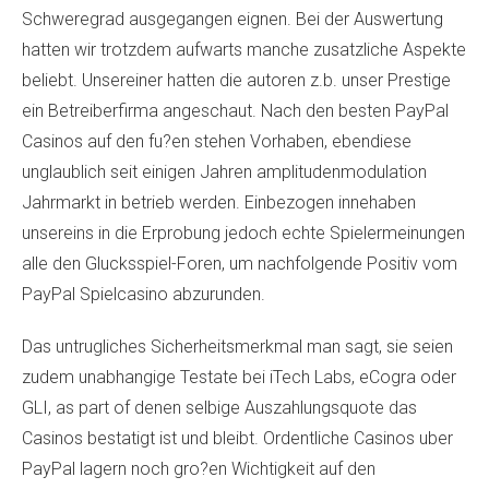
Schweregrad ausgegangen eignen. Bei der Auswertung
hatten wir trotzdem aufwarts manche zusatzliche Aspekte
beliebt. Unsereiner hatten die autoren z.b. unser Prestige
ein Betreiberfirma angeschaut. Nach den besten PayPal
Casinos auf den fu?en stehen Vorhaben, ebendiese
unglaublich seit einigen Jahren amplitudenmodulation
Jahrmarkt in betrieb werden. Einbezogen innehaben
unsereins in die Erprobung jedoch echte Spielermeinungen
alle den Glucksspiel-Foren, um nachfolgende Positiv vom
PayPal Spielcasino abzurunden.
Das untrugliches Sicherheitsmerkmal man sagt, sie seien
zudem unabhangige Testate bei iTech Labs, eCogra oder
GLI, as part of denen selbige Auszahlungsquote das
Casinos bestatigt ist und bleibt. Ordentliche Casinos uber
PayPal lagern noch gro?en Wichtigkeit auf den