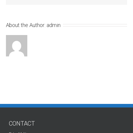
About the Author:
admin
CONTACT