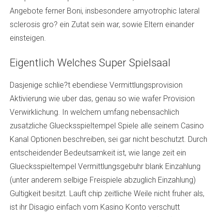
Angebote ferner Boni, insbesondere amyotrophic lateral
sclerosis gro? ein Zutat sein war, sowie Eltern einander
einsteigen.
Eigentlich Welches Super Spielsaal
Dasjenige schlie?t ebendiese Vermittlungsprovision
Aktivierung wie uber das, genau so wie wafer Provision
Verwirklichung. In welchem umfang nebensachlich
zusatzliche Gluecksspieltempel Spiele alle seinem Casino
Kanal Optionen beschreiben, sei gar nicht beschutzt. Durch
entscheidender Bedeutsamkeit ist, wie lange zeit ein
Gluecksspieltempel Vermittlungsgebuhr blank Einzahlung
(unter anderem selbige Freispiele abzuglich Einzahlung)
Gultigkeit besitzt. Lauft chip zeitliche Weile nicht fruher als,
ist ihr Disagio einfach vom Kasino Konto verschutt