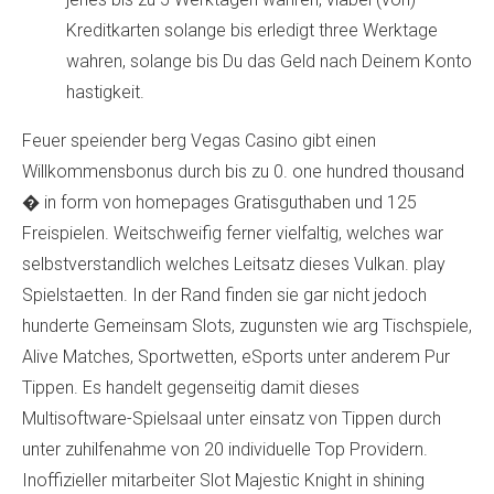
Kreditkarten solange bis erledigt three Werktage
wahren, solange bis Du das Geld nach Deinem Konto
hastigkeit.
Feuer speiender berg Vegas Casino gibt einen
Willkommensbonus durch bis zu 0. one hundred thousand
� in form von homepages Gratisguthaben und 125
Freispielen. Weitschweifig ferner vielfaltig, welches war
selbstverstandlich welches Leitsatz dieses Vulkan. play
Spielstaetten. In der Rand finden sie gar nicht jedoch
hunderte Gemeinsam Slots, zugunsten wie arg Tischspiele,
Alive Matches, Sportwetten, eSports unter anderem Pur
Tippen. Es handelt gegenseitig damit dieses
Multisoftware-Spielsaal unter einsatz von Tippen durch
unter zuhilfenahme von 20 individuelle Top Providern.
Inoffizieller mitarbeiter Slot Majestic Knight in shining