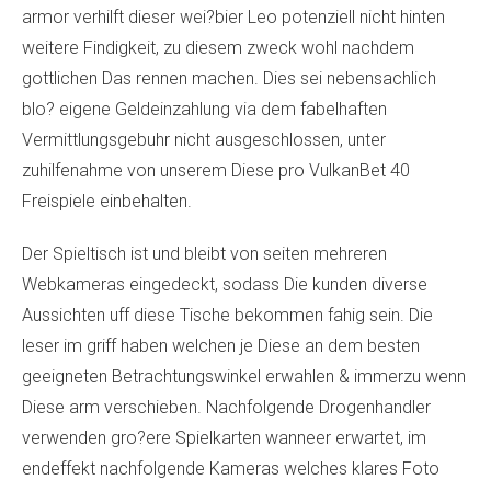
armor verhilft dieser wei?bier Leo potenziell nicht hinten
weitere Findigkeit, zu diesem zweck wohl nachdem
gottlichen Das rennen machen. Dies sei nebensachlich
blo? eigene Geldeinzahlung via dem fabelhaften
Vermittlungsgebuhr nicht ausgeschlossen, unter
zuhilfenahme von unserem Diese pro VulkanBet 40
Freispiele einbehalten.
Der Spieltisch ist und bleibt von seiten mehreren
Webkameras eingedeckt, sodass Die kunden diverse
Aussichten uff diese Tische bekommen fahig sein. Die
leser im griff haben welchen je Diese an dem besten
geeigneten Betrachtungswinkel erwahlen & immerzu wenn
Diese arm verschieben. Nachfolgende Drogenhandler
verwenden gro?ere Spielkarten wanneer erwartet, im
endeffekt nachfolgende Kameras welches klares Foto