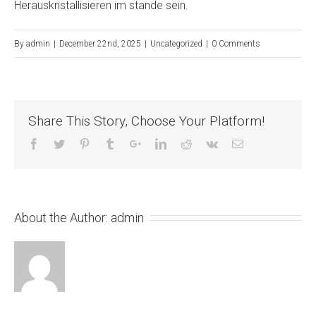
Herauskristallisieren im stande sein.
By
admin
|
December 22nd, 2025
|
Uncategorized
|
0 Comments
Share This Story, Choose Your Platform!
About the Author:
admin