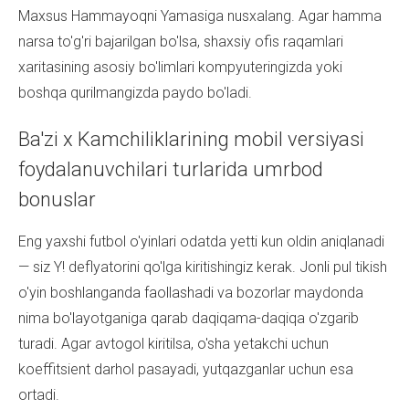
Maxsus Hammayoqni Yamasiga nusxalang. Agar hamma
narsa to'g'ri bajarilgan bo'lsa, shaxsiy ofis raqamlari
xaritasining asosiy bo'limlari kompyuteringizda yoki
boshqa qurilmangizda paydo bo'ladi.
Ba'zi x Kamchiliklarining mobil versiyasi
foydalanuvchilari turlarida umrbod
bonuslar
Eng yaxshi futbol o'yinlari odatda yetti kun oldin aniqlanadi
— siz Y! deflyatorini qo'lga kiritishingiz kerak. Jonli pul tikish
o'yin boshlanganda faollashadi va bozorlar maydonda
nima bo'layotganiga qarab daqiqama-daqiqa o'zgarib
turadi. Agar avtogol kiritilsa, o'sha yetakchi uchun
koeffitsient darhol pasayadi, yutqazganlar uchun esa
ortadi.