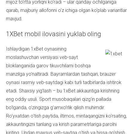
mijoz to'rtta yorliqni ko'radi – ular qanday ochilganiga
qarab, majburiy allofonni o'z ichiga olgan ko'plab variantlar
mavjud.
1XBet mobil ilovasini yuklab oling
Ishlaydigan 1xBet oynasining
moslashuvchan versiyasi veb-sayt
bloklanganida garov tikuvchilarni boshqa
manzilga yo'naltiradi. Bayramlardan tashqari, brauzer
oynasi rasmiy veb-saytdagi kabi turli tadbirlarda ishtirok
etadi. Shaxsiy yig'lash – bu 1xBet akkauntiga kirishning
eng oddiy usuli. Sport musobaqalari qizg'in pallada
bo'lganda, o'zingizga g'amxo'rlik qilish muhimdir.
Ro'yxatdan o'tish paytida, iltimos, mintaqangizni ko'rsating,
akkauntingizni tanlang va kirish parametrlariga parolni
kiriting. Undan maxsus veb-saytga o'tish va hissa qo'shish