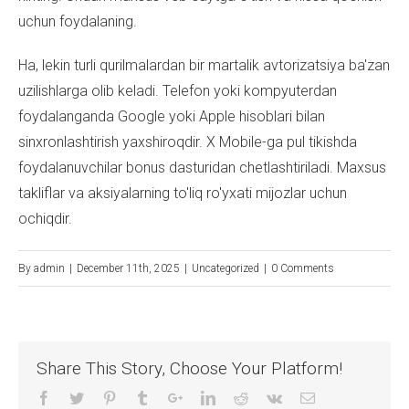
uchun foydalaning.
Ha, lekin turli qurilmalardan bir martalik avtorizatsiya ba'zan
uzilishlarga olib keladi. Telefon yoki kompyuterdan
foydalanganda Google yoki Apple hisoblari bilan
sinxronlashtirish yaxshiroqdir. X Mobile-ga pul tikishda
foydalanuvchilar bonus dasturidan chetlashtiriladi. Maxsus
takliflar va aksiyalarning to'liq ro'yxati mijozlar uchun
ochiqdir.
By
admin
|
December 11th, 2025
|
Uncategorized
|
0 Comments
Share This Story, Choose Your Platform!