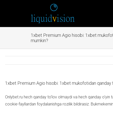
1xbet Premium Agio hisobi: 1xbet mukofot
mumkin?
1xbet Premium Agio hisobi: 1xbet mukofotidan qanday
Onlybet.ru hech qanday to'lov olmaydi va hech qanday o'yin ta
cookie-fayllardan foydalanishga rozilik bildirasiz. Bukmekernin