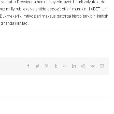
a hatto Rossiyada ham ishlay olmaydi. U turli valyutalarda
z milliy rubl ekvivalentida depozit qilishi mumkin. 1XBET turli
. Bukmekerlik imtiyozlari maxsus qatorga hisob tarkibini kiritish
rishda kiritiladi.