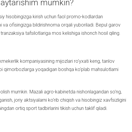
 qaytarishim mumkin?
siy hisobingizga kirish uchun faol promo-kodlardan
 va ofisingizga bildirishnoma orqali yuboriladi. Bepul garov
anzaksiya tafsilotlariga mos kelishiga ishonch hosil qiling.
kmekerlik kompaniyasining mijozlari ro'yxati keng, tanlov
r kabi qimorbozlarga yoqadigan boshqa ko'plab mahsulotlarni
b olish mumkin. Mazali agro-kabinetda nishonlagandan so'ng,
ish, joriy aktsiyalarni ko'rib chiqish va hisobingiz xavfsizligini
 ortiq sport tadbirlarini tikish uchun taklif qiladi.