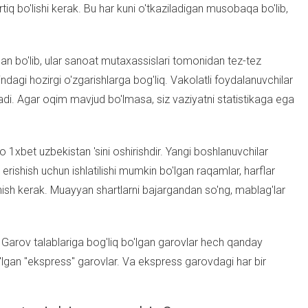
tiq bo'lishi kerak. Bu har kuni o'tkaziladigan musobaqa bo'lib,
gan bo'lib, ular sanoat mutaxassislari tomonidan tez-tez
yindagi hozirgi o'zgarishlarga bog'liq. Vakolatli foydalanuvchilar
ladi. Agar oqim mavjud bo'lmasa, siz vaziyatni statistikaga ega
ro
1xbet uzbekistan
'sini oshirishdir. Yangi boshlanuvchilar
shish uchun ishlatilishi mumkin bo'lgan raqamlar, harflar
ish kerak. Muayyan shartlarni bajargandan so'ng, mablag'lar
arov talablariga bog'liq bo'lgan garovlar hech qanday
bo'lgan "ekspress" garovlar. Va ekspress garovdagi har bir