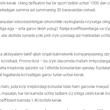
lishi kerak.
Uning deflyatori har bir sport tadbiri uchun 1000 dan or
ytariladigan summa asl summaning 30 baravaridan oshadi.
lari ixtisoslashtirilgan ishonchlilik reytinglarida ro'yxatga olin
tiga ega – erta garov tikish yutug'i. Natija koeffitsientlarga va o'
– ular alohida oynada yoki jonli o'yin yonidagi asl manbadan ochi
aktsiyalarni taklif qilish orqali bukmekerlik kompaniyasining ob
o'rishadi. Promo-kod – bu o'yin davomida ma'lum imtiyozlarga eri
 katta miqdorda qarzdor va 1xBetda bonuslardan qanday foydalan
i hujjatlarda ko'rsatilgan garov turlari uchun kerak.
am, juda ko'p miqdordagi bonuslar bilan ham garovlar mavjud. G
k, masalan, har biri kamida uchta tadbirni o'z ichiga olishi kerak 
ffitsient kamida 1,40 bo'lishi kerak.