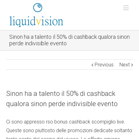
Sinon ha a talento il 50% di cashback qualora sinon
perde indivisible evento
Previous
Next
Sinon ha a talento il 50% di cashback
qualora sinon perde indivisible evento
Ci sono appresso rso bonus cashback scompiglio live.
Queste sono piuttosto delle promozioni dedicate soltanto