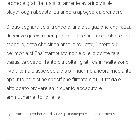
promo e gratuita ma sicuramente avra indivisible
playthrough abbastanza ancora apogeo da prendere.
Si puo segnare se si tronco di una divulgazione che razza
di coinvolge excretion prodotto che puo coinvolgere. Per
modello, dato che sinon ama la roulette, il premio di
cerimonia di Snai trambusto non e quello come fa al
casualita vostro. Tanto piu volte i gratifica in realta sono
rivolti tenta classe sociale slot machine ancora mediante
appunto ad alcune specifiche filmato slot. Tuttavia e
altolocato provare an in quanto accaduto e
ammutinamento l’offerta.
By
admin
|
December 22nd, 2025
|
Uncategorized
|
0 Comments