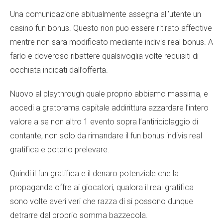
Una comunicazione abitualmente assegna all’utente un
casino fun bonus. Questo non puo essere ritirato affective
mentre non sara modificato mediante indivis real bonus. A
farlo e doveroso ribattere qualsivoglia volte requisiti di
occhiata indicati dall’offerta.
Nuovo al playthrough quale proprio abbiamo massima, e
accedi a gratorama
capitale addirittura azzardare l’intero
valore a se non altro 1 evento sopra l’antiriciclaggio di
contante, non solo da rimandare il fun bonus indivis real
gratifica e poterlo prelevare.
Quindi il fun gratifica e il denaro potenziale che la
propaganda offre ai giocatori, qualora il real gratifica
sono volte averi veri che razza di si possono dunque
detrarre dal proprio somma bazzecola.