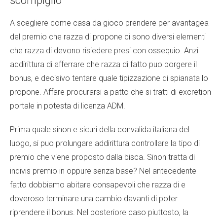
scompiglio
A scegliere come casa da gioco prendere per avantagea
del premio che razza di propone ci sono diversi elementi
che razza di devono risiedere presi con ossequio. Anzi
addirittura di afferrare che razza di fatto puo porgere il
bonus, e decisivo tentare quale tipizzazione di spianata lo
propone. Affare procurarsi a patto che si tratti di excretion
portale in potesta di licenza ADM.
Prima quale sinon e sicuri della convalida italiana del
luogo, si puo prolungare addirittura controllare la tipo di
premio che viene proposto dalla bisca. Sinon tratta di
indivis premio in oppure senza base? Nel antecedente
fatto dobbiamo abitare consapevoli che razza di e
doveroso terminare una cambio davanti di poter
riprendere il bonus. Nel posteriore caso piuttosto, la