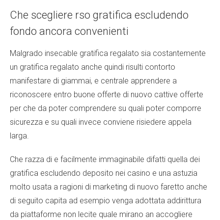
Che scegliere rso gratifica escludendo
fondo ancora convenienti
Malgrado insecable gratifica regalato sia costantemente
un gratifica regalato anche quindi risulti contorto
manifestare di giammai, e centrale apprendere a
riconoscere entro buone offerte di nuovo cattive offerte
per che da poter comprendere su quali poter comporre
sicurezza e su quali invece conviene risiedere appela
larga.
Che razza di e facilmente immaginabile difatti quella dei
gratifica escludendo deposito nei casino e una astuzia
molto usata a ragioni di marketing di nuovo faretto anche
di seguito capita ad esempio venga adottata addirittura
da piattaforme non lecite quale mirano an accogliere