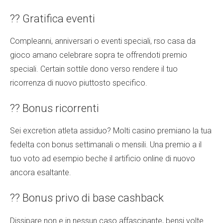
?? Gratifica eventi
Compleanni, anniversari o eventi speciali, rso casa da
gioco amano celebrare sopra te offrendoti premio
speciali. Certain sottile dono verso rendere il tuo
ricorrenza di nuovo piuttosto specifico.
?? Bonus ricorrenti
Sei excretion atleta assiduo? Molti casino premiano la tua
fedelta con bonus settimanali o mensili. Una premio a il
tuo voto ad esempio beche il artificio online di nuovo
ancora esaltante.
?? Bonus privo di base cashback
Dissipare non e in nessun caso affascinante, bensi volte