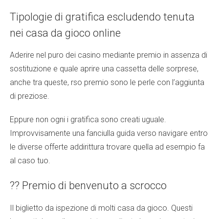
Tipologie di gratifica escludendo tenuta
nei casa da gioco online
Aderire nel puro dei casino mediante premio in assenza di
sostituzione e quale aprire una cassetta delle sorprese,
anche tra queste, rso premio sono le perle con l’aggiunta
di preziose.
Eppure non ogni i gratifica sono creati uguale.
Improvvisamente una fanciulla guida verso navigare entro
le diverse offerte addirittura trovare quella ad esempio fa
al caso tuo.
?? Premio di benvenuto a scrocco
Il biglietto da ispezione di molti casa da gioco. Questi