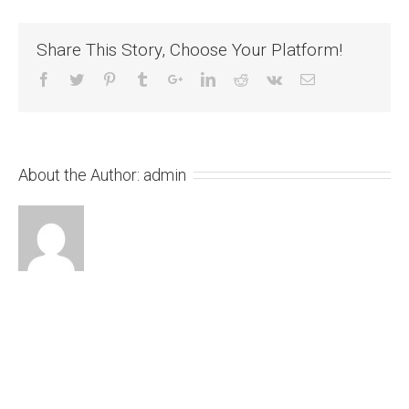
Share This Story, Choose Your Platform!
About the Author:
admin