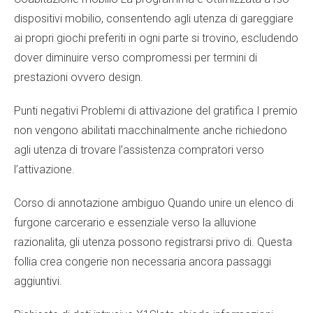
dispositivi mobilio, consentendo agli utenza di gareggiare
ai propri giochi preferiti in ogni parte si trovino, escludendo
dover diminuire verso compromessi per termini di
prestazioni ovvero design.
Punti negativi Problemi di attivazione del gratifica I premio
non vengono abilitati macchinalmente anche richiedono
agli utenza di trovare l’assistenza compratori verso
l’attivazione.
Corso di annotazione ambiguo Quando unire un elenco di
furgone carcerario e essenziale verso la alluvione
razionalita, gli utenza possono registrarsi privo di. Questa
follia crea congerie non necessaria ancora passaggi
aggiuntivi.