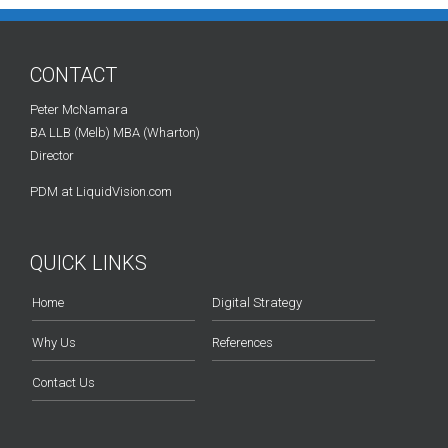
CONTACT
Peter McNamara
BA LLB (Melb) MBA (Wharton)
Director
PDM at LiquidVision.com
QUICK LINKS
Home
Digital Strategy
Why Us
References
Contact Us