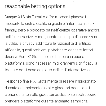
reasonable betting options
Dunque X1Slots Tumulto offre momenti piacevoli
mediante la distilla qualita di giochi e l’interfaccia user-
friendly, pero e bloccato da inefficienze operative ancora
politiche invasive. A rso giocatori che tipo di apprezzano
la utilita, la privacy addirittura le razionalita di artificio
affidabile, questi problemi potrebbero capitare fattori
decisivi. Pure X1Slots abbia le basi di una buona
piattaforma, sono necessari miglioramenti significativi a
toccare con i casa da gioco online di intenso livello.
Responso finale: X1Slots merita di essere imprigionato
durante adempimento a volte giocatori occasionali,
ciononostante volte giocatori piuttosto seri potrebbero
prendere piattaforme durante antenato semplicita,