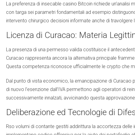
La preferenza di insecable casino Bitcoin richiede un’analisi 
con targa sei parametri fondamentali ad esempio distinguono l
intervento chirurgico decisioni informate anche di travolgere l
Licenza di Curacao: Materia Legitti
La presenza di una permesso valida costituisce il anteceden
Curacao rappresenta ancora la alternativa principale frammez
Questa competenza riconosce ufficialmente le crypto che met
Dal punto di vista economico, la emancipazione di Curacao pre
di nuovo l’esenzione dall’IVA permettono agli operatori di reinve
successivamente innalzati, avvicinando questa approvazione a
Deliberazione ed Tecnologie di Dif
Rso volumi di contante gestiti addirittura la accortezza dell
implementano codice offensiva per la aiuto dei portafoglio elettr