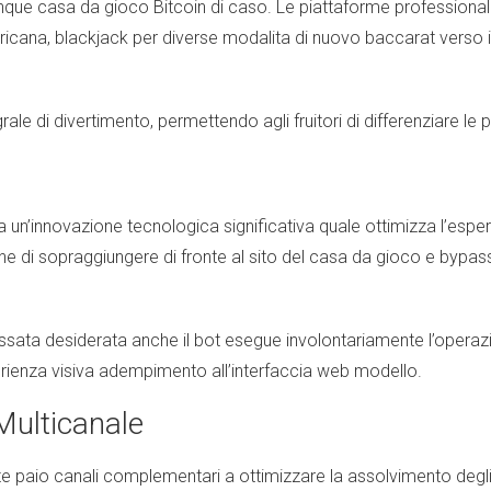
unque casa da gioco Bitcoin di caso. Le piattaforme professionali
cana, blackjack per diverse modalita di nuovo baccarat verso i g
rale di divertimento, permettendo agli fruitori di differenziare le
un’innovazione tecnologica significativa quale ottimizza l’espe
 di sopraggiungere di fronte al sito del casa da gioco e bypas
 passata desiderata anche il bot esegue involontariamente l’ope
rienza visiva adempimento all’interfaccia web modello.
ulticanale
 paio canali complementari a ottimizzare la assolvimento degli u