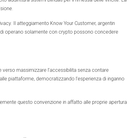
isione.
ivacy. Il atteggiamento Know Your Customer, argentin
azza di operano solamente con crypto possono concedere
ale verso massimizzare l’accessibilita senza contare
 alle piattaforme, democratizzando l’esperienza di inganno
gentemente questo convenzione in affatto alle proprie apertura