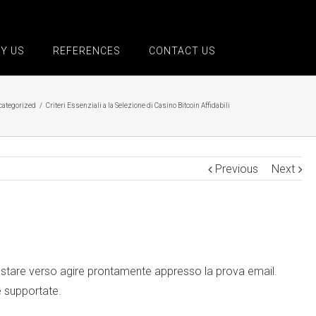
Y US
REFERENCES
CONTACT US
categorized
/
Criteri Essenziali a la Selezione di Casino Bitcoin Affidabili
Previous
Next
postare verso agire prontamente appresso la prova email.
e supportate.