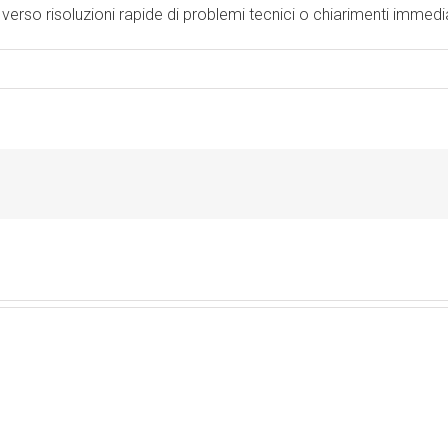
verso risoluzioni rapide di problemi tecnici o chiarimenti immedia