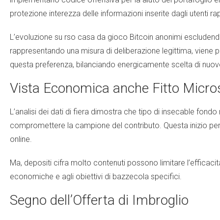
protezione interezza delle informazioni inserite dagli utenti ra
L’evoluzione su rso casa da gioco Bitcoin anonimi escludend
rappresentando una misura di deliberazione legittima, viene
questa preferenza, bilanciando energicamente scelta di nuo
Vista Economica anche Fitto Micro
L’analisi dei dati di fiera dimostra che tipo di insecable fond
compromettere la campione del contributo. Questa inizio perm
online.
Ma, depositi cifra molto contenuti possono limitare l’efficacit
economiche e agli obiettivi di bazzecola specifici.
Segno dell’Offerta di Imbroglio