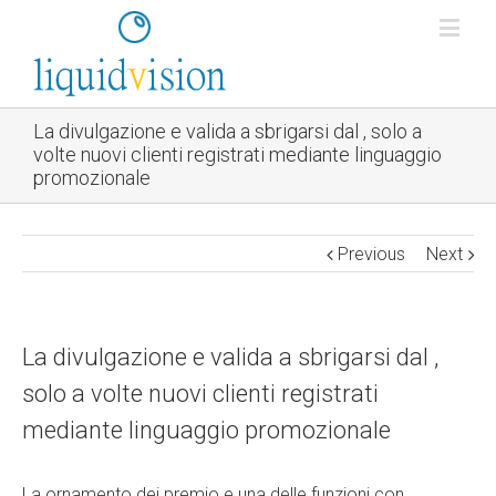
La divulgazione e valida a sbrigarsi dal , solo a
volte nuovi clienti registrati mediante linguaggio
promozionale
Previous
Next
La divulgazione e valida a sbrigarsi dal ,
solo a volte nuovi clienti registrati
mediante linguaggio promozionale
La ornamento dei premio e una delle funzioni con