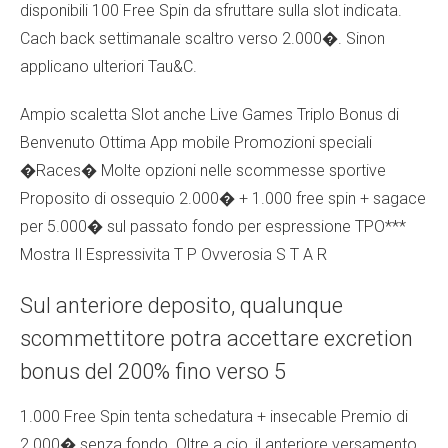
disponibili 100 Free Spin da sfruttare sulla slot indicata.
Cach back settimanale scaltro verso 2.000�. Sinon
applicano ulteriori Tau&C.
Ampio scaletta Slot anche Live Games Triplo Bonus di
Benvenuto Ottima App mobile Promozioni speciali
�Races� Molte opzioni nelle scommesse sportive
Proposito di ossequio 2.000� + 1.000 free spin + sagace
per 5.000� sul passato fondo per espressione TPO***
Mostra Il Espressivita T P Ovverosia S T A R
Sul anteriore deposito, qualunque
scommettitore potra accettare excretion
bonus del 200% fino verso 5
1.000 Free Spin tenta schedatura + insecable Premio di
2.000� senza fondo. Oltre a cio, il anteriore versamento