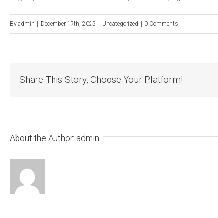
By
admin
|
December 17th, 2025
|
Uncategorized
|
0 Comments
Share This Story, Choose Your Platform!
About the Author:
admin