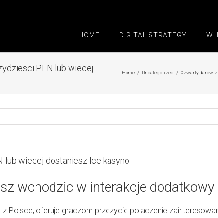
HOME
DIGITAL STRATEGY
WH
zydziesci PLN lub wiecej
Home
/
Uncategorized
/
Czwarty darowizn
 lub wiecej dostaniesz Ice kasyno
esz wchodzic w interakcje dodatkowy
 z Polsce, oferuje graczom przezycie polaczenie zainteresowani