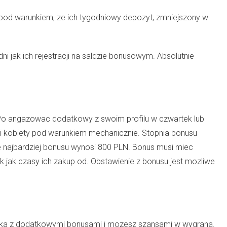
 pod warunkiem, ze ich tygodniowy depozyt, zmniejszony w
 jak ich rejestracji na saldzie bonusowym. Absolutnie
. Po angazowac dodatkowy z swoim profilu w czwartek lub
 i kobiety pod warunkiem mechanicznie. Stopnia bonusu
e najbardziej bonusu wynosi 800 PLN. Bonus musi miec
 jak czasy ich zakup od. Obstawienie z bonusu jest mozliwe
ryka z dodatkowymi bonusami i mozesz szansami w wygrana.