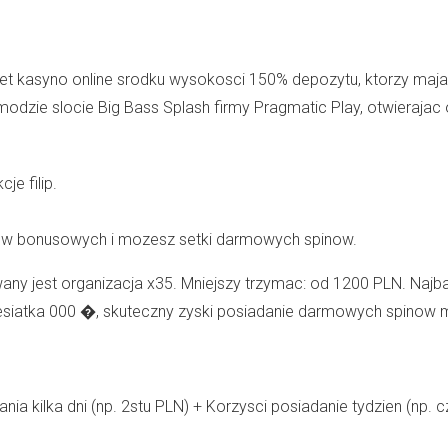
et kasyno online
srodku wysokosci 150% depozytu, ktorzy maja
dzie slocie Big Bass Splash firmy Pragmatic Play, otwierajac
je filip.
ow bonusowych i mozesz setki darmowych spinow.
 jest organizacja x35. Mniejszy trzymac: od 1200 PLN. Najbard
iatka 000 �, skuteczny zyski posiadanie darmowych spinow m
ia kilka dni (np. 2stu PLN) + Korzysci posiadanie tydzien (np. 