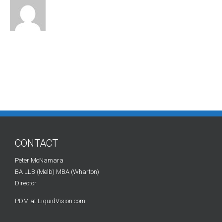
CONTACT
Peter McNamara
BA LLB (Melb) MBA (Wharton)
Director
PDM at LiquidVision.com