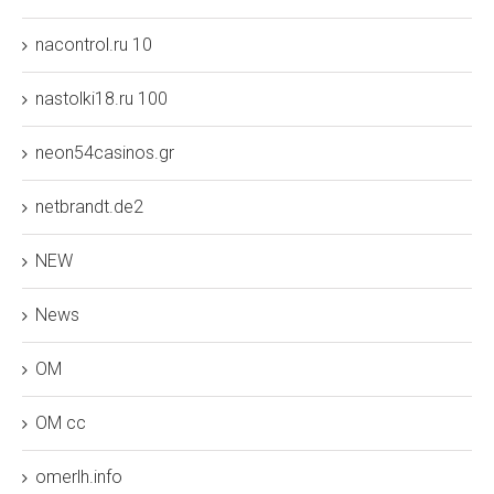
nacontrol.ru 10
nastolki18.ru 100
neon54casinos.gr
netbrandt.de2
NEW
News
OM
OM cc
omerlh.info