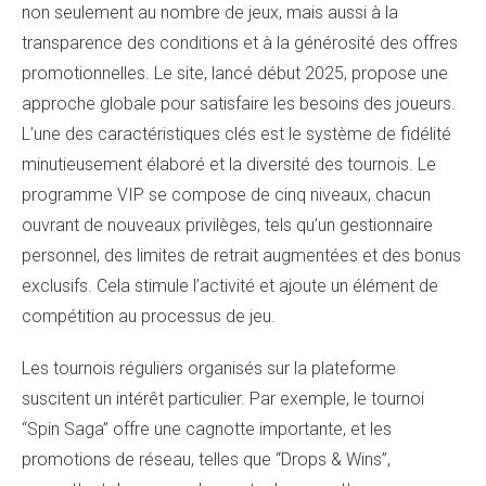
non seulement au nombre de jeux, mais aussi à la
transparence des conditions et à la générosité des offres
promotionnelles. Le site, lancé début 2025, propose une
approche globale pour satisfaire les besoins des joueurs.
L’une des caractéristiques clés est le système de fidélité
minutieusement élaboré et la diversité des tournois. Le
programme VIP se compose de cinq niveaux, chacun
ouvrant de nouveaux privilèges, tels qu’un gestionnaire
personnel, des limites de retrait augmentées et des bonus
exclusifs. Cela stimule l’activité et ajoute un élément de
compétition au processus de jeu.
Les tournois réguliers organisés sur la plateforme
suscitent un intérêt particulier. Par exemple, le tournoi
“Spin Saga” offre une cagnotte importante, et les
promotions de réseau, telles que “Drops & Wins”,