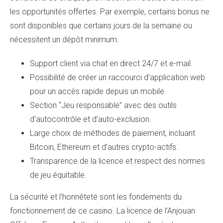
les opportunités offertes. Par exemple, certains bonus ne
sont disponibles que certains jours de la semaine ou
nécessitent un dépôt minimum.
Support client via chat en direct 24/7 et e-mail.
Possibilité de créer un raccourci d’application web
pour un accès rapide depuis un mobile.
Section “Jeu responsable” avec des outils
d’autocontrôle et d’auto-exclusion.
Large choix de méthodes de paiement, incluant
Bitcoin, Ethereum et d’autres crypto-actifs.
Transparence de la licence et respect des normes
de jeu équitable.
La sécurité et l’honnêteté sont les fondements du
fonctionnement de ce casino. La licence de l’Anjouan