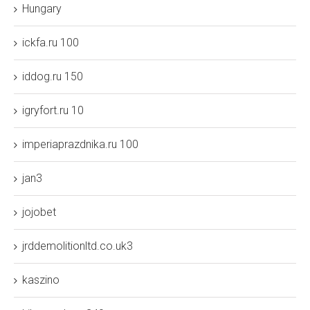
Hungary
ickfa.ru 100
iddog.ru 150
igryfort.ru 10
imperiaprazdnika.ru 100
jan3
jojobet
jrddemolitionltd.co.uk3
kaszino