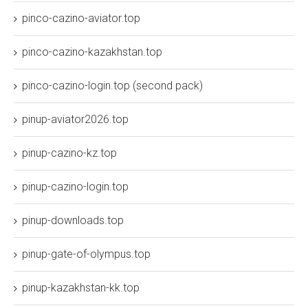
pinco-cazino-aviator.top
pinco-cazino-kazakhstan.top
pinco-cazino-login.top (second pack)
pinup-aviator2026.top
pinup-cazino-kz.top
pinup-cazino-login.top
pinup-downloads.top
pinup-gate-of-olympus.top
pinup-kazakhstan-kk.top