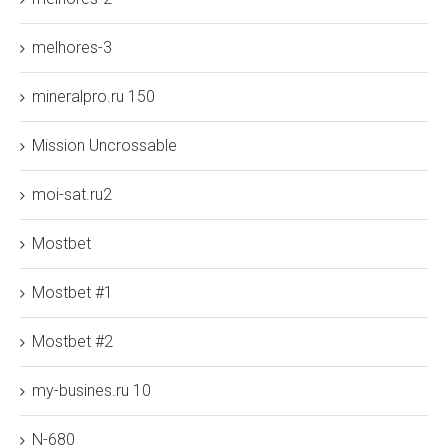
melhores-3
mineralpro.ru 150
Mission Uncrossable
moi-sat.ru2
Mostbet
Mostbet #1
Mostbet #2
my-busines.ru 10
N-680