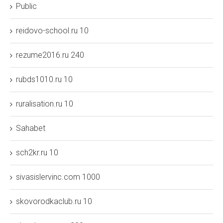
Public
reidovo-school.ru 10
rezume2016.ru 240
rubds1010.ru 10
ruralisation.ru 10
Sahabet
sch2kr.ru 10
sivasislervinc.com 1000
skovorodkaclub.ru 10