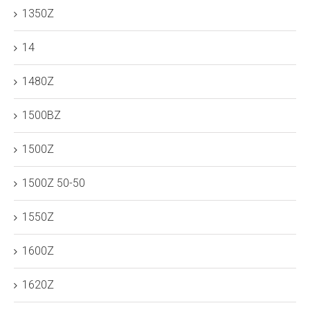
1350Z
14
1480Z
1500BZ
1500Z
1500Z 50-50
1550Z
1600Z
1620Z