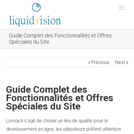
Guide Complet des Fonctionnalités et Offres
Spéciales du Site
Previous
Next
Guide Complet des
Fonctionnalités et Offres
Spéciales du Site
Lorsqu’il s’agit de choisir un lieu de qualité pour le
divertissement en ligne, les utilisateurs prêtent attention