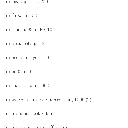
slavabogam.ru 200
slfmsal.ru 150
smartline93.ru 4-8, 10
sophiacollege.in2
sportprimorye.ru 10
spu30.ru 10
sunaonal.com 1000
sweet-bonanza-demo-oyna.org 1000 (2)
t.mebonus_pokerdom
t.mecasino_1xBet_official_ru