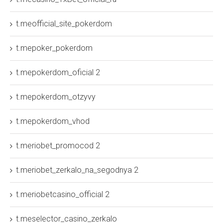
t.meofficial_site_pokerdom
t.mepoker_pokerdom
t.mepokerdom_oficial 2
t.mepokerdom_otzyvy
t.mepokerdom_vhod
t.meriobet_promocod 2
t.meriobet_zerkalo_na_segodnya 2
t.meriobetcasino_official 2
t.meselector_casino_zerkalo