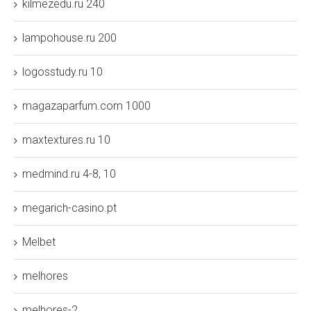
kilmezedu.ru 240
lampohouse.ru 200
logosstudy.ru 10
magazaparfum.com 1000
maxtextures.ru 10
medmind.ru 4-8, 10
megarich-casino.pt
Melbet
melhores
melhores-2