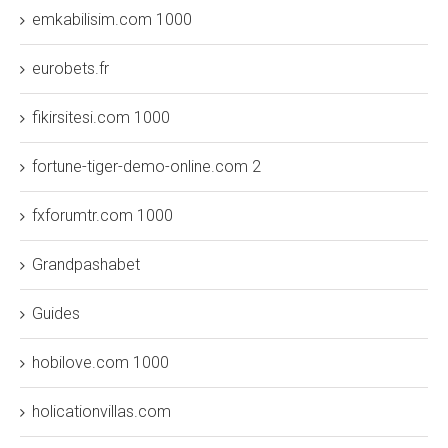
emkabilisim.com 1000
eurobets.fr
fikirsitesi.com 1000
fortune-tiger-demo-online.com 2
fxforumtr.com 1000
Grandpashabet
Guides
hobilove.com 1000
holicationvillas.com