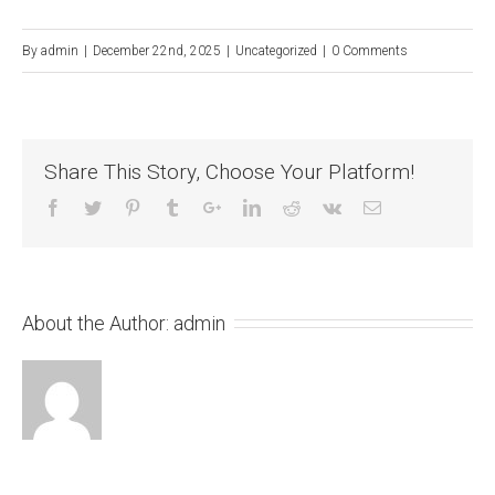
By
admin
|
December 22nd, 2025
|
Uncategorized
|
0 Comments
Share This Story, Choose Your Platform!
About the Author:
admin