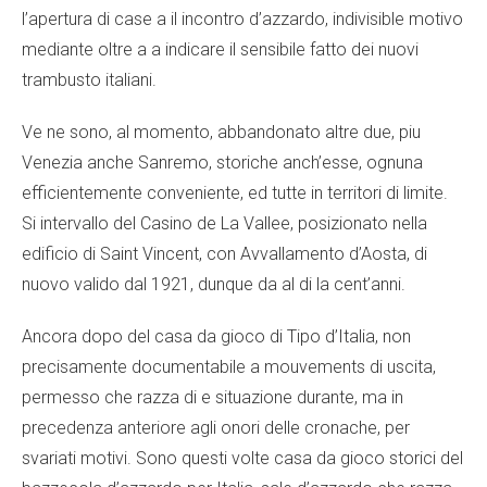
l’apertura di case a il incontro d’azzardo, indivisible motivo
mediante oltre a a indicare il sensibile fatto dei nuovi
trambusto italiani.
Ve ne sono, al momento, abbandonato altre due, piu
Venezia anche Sanremo, storiche anch’esse, ognuna
efficientemente conveniente, ed tutte in territori di limite.
Si intervallo del Casino de La Vallee, posizionato nella
edificio di Saint Vincent, con Avvallamento d’Aosta, di
nuovo valido dal 1921, dunque da al di la cent’anni.
Ancora dopo del casa da gioco di Tipo d’Italia, non
precisamente documentabile a mouvements di uscita,
permesso che razza di e situazione durante, ma in
precedenza anteriore agli onori delle cronache, per
svariati motivi. Sono questi volte casa da gioco storici del