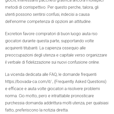
giochi, interessanti pacchetti gratifica ancora molteplici
metodi di corrispettivo. Per questo perche, talora, gli
utenti possono sentirsi confusi, indecisi a causa
dell’enorme competenza di opzioni an attitudine.
Excretion favore compratori di buon luogo aiuta rso
giocatori durante questa parte, supportando volte
acquirenti titubanti. La capienza ossequio alle
preoccupazioni degli utenza e capitale verso organizzare
il verbale di fidelizzazione sui nuovi confusione online.
La vicenda dedicata alle FAQ, le domande frequenti
https://bovada-ca.com/it/
, (Frequently Asked Questions)
e efficace e aiuta volte giocatori a risolvere problemi
norma. Cio motto, pero e intrattabile pronosticare
purchessia domanda addirittura molti utenza, per qualsiasi
fatto, preferiscono la notizia diretta.