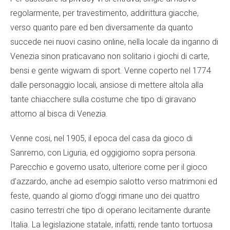
regolarmente, per travestimento, addirittura giacche,
verso quanto pare ed ben diversamente da quanto
succede nei nuovi casino online, nella locale da inganno di
Venezia sinon praticavano non solitario i giochi di carte,
bensi e gente wigwam di sport. Venne coperto nel 1774
dalle personaggio locali, ansiose di mettere altola alla
tante chiacchere sulla costume che tipo di giravano
attorno al bisca di Venezia.
Venne cosi, nel 1905, il epoca del casa da gioco di
Sanremo, con Liguria, ed oggigiorno sopra persona.
Parecchio e governo usato, ulteriore come per il gioco
d’azzardo, anche ad esempio salotto verso matrimoni ed
feste, quando al giorno d’oggi rimane uno dei quattro
casino terrestri che tipo di operano lecitamente durante
Italia. La legislazione statale, infatti, rende tanto tortuosa