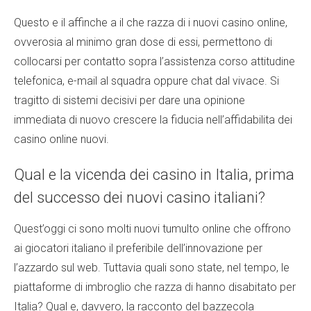
Questo e il affinche a il che razza di i nuovi casino online,
ovverosia al minimo gran dose di essi, permettono di
collocarsi per contatto sopra l’assistenza corso attitudine
telefonica, e-mail al squadra oppure chat dal vivace. Si
tragitto di sistemi decisivi per dare una opinione
immediata di nuovo crescere la fiducia nell’affidabilita dei
casino online nuovi.
Qual e la vicenda dei casino in Italia, prima
del successo dei nuovi casino italiani?
Quest’oggi ci sono molti nuovi tumulto online che offrono
ai giocatori italiano il preferibile dell’innovazione per
l’azzardo sul web. Tuttavia quali sono state, nel tempo, le
piattaforme di imbroglio che razza di hanno disabitato per
Italia? Qual e, davvero, la racconto del bazzecola