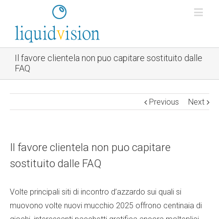
Il favore clientela non puo capitare sostituito dalle
FAQ
Previous
Next
Il favore clientela non puo capitare
sostituito dalle FAQ
Volte principali siti di incontro d’azzardo sui quali si
muovono volte nuovi mucchio 2025 offrono centinaia di