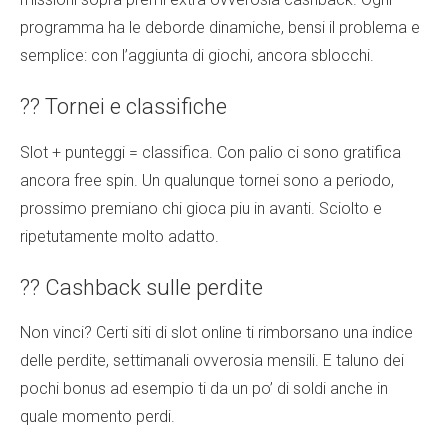
programma ha le deborde dinamiche, bensi il problema e
semplice: con l’aggiunta di giochi, ancora sblocchi.
?? Tornei e classifiche
Slot + punteggi = classifica. Con palio ci sono gratifica
ancora free spin. Un qualunque tornei sono a periodo,
prossimo premiano chi gioca piu in avanti. Sciolto e
ripetutamente molto adatto.
?? Cashback sulle perdite
Non vinci? Certi siti di slot online ti rimborsano una indice
delle perdite, settimanali ovverosia mensili. E taluno dei
pochi bonus ad esempio ti da un po’ di soldi anche in
quale momento perdi.