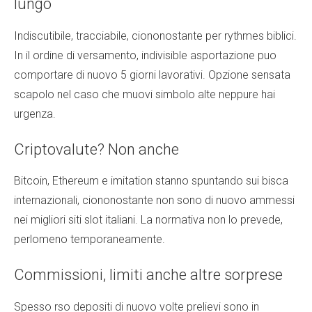
lungo
Indiscutibile, tracciabile, ciononostante per rythmes biblici.
In il ordine di versamento, indivisible asportazione puo
comportare di nuovo 5 giorni lavorativi. Opzione sensata
scapolo nel caso che muovi simbolo alte neppure hai
urgenza.
Criptovalute? Non anche
Bitcoin, Ethereum e imitation stanno spuntando sui bisca
internazionali, ciononostante non sono di nuovo ammessi
nei migliori siti slot italiani. La normativa non lo prevede,
perlomeno temporaneamente.
Commissioni, limiti anche altre sorprese
Spesso rso depositi di nuovo volte prelievi sono in