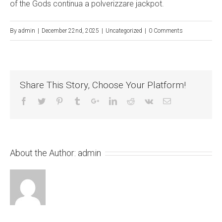
of the Gods continua a polverizzare jackpot.
By
admin
|
December 22nd, 2025
|
Uncategorized
|
0 Comments
Share This Story, Choose Your Platform!
About the Author:
admin