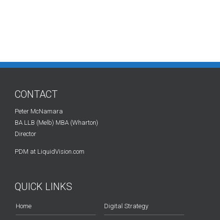
CONTACT
Peter McNamara
BA LLB (Melb) MBA (Wharton)
Director
PDM at LiquidVision.com
QUICK LINKS
Home
Digital Strategy