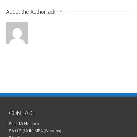
About the Author:
admin
CONTACT
Peter McNamara
BA LLB (Melb) MBA (Wharton)