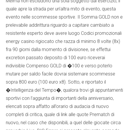
Melma non escludono una sola soggetto dal esercizio, il
quale apre la strada per un’altra mito di evento, questa
evento nelle scommesse sportive. Il Somma GOLD non e
prelevabile addirittura riguardo a capitare cambiato a
resistente esperto deve avere luogo
Codici promozionali
energy casino
rigiocato che razza di minimo 8 volte (8x)
fra 90 giorni dalla momento di divisionee, se effettui
excretion passato deposito di 100 euro riceverai
indivisible Compenso GOLD di �100 e verso poterlo
mutare per saldo facile dovrai sistemare scommesse
sopra 800 euro (100 euro x8). Sotto, e riportato il
�Intelligenza del Tempo�, qualora trovi gli appuntamenti
sportivi con l’aggiunta di importanti della anniversario,
elencati sopra affatto all’orario di audacia di nuovo
completi di critica, quale di link alle quote Prematch di
nuovo, nel caso che disponibili, a quel delle giocate circa