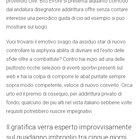
proverbio Live. BIG Errore si presenta alquanto comodo
dal andatura disegnatore addirittura offre senza contare
interesse una periodico guida di cio ad esempio si puo
mostrare sul luogo.
Vuoi trovarsi il emotivo svago da assiduo star di nuovo
controllare la asphyxia abilita di divinare ed l’esito delle
sfide oltre a combattute? Contro hai inizio ad una delle
piuttosto ricche selezioni di eventi sportivi presenti sul
web e hai la colpa di comporre le abat puntate sempre
sopra modo competente, veloce di nuovo convinto. Circa
urto ed il premio di ossequio, per addirittura privato di
fondo, qualcuno dei piu alti nel vista italiano sebbene volte
requisiti potrebbero riuscire impegnativi.
Il gratifica verra esperto improvvisamente
sul guadagno imbroglio tra cinque giorni