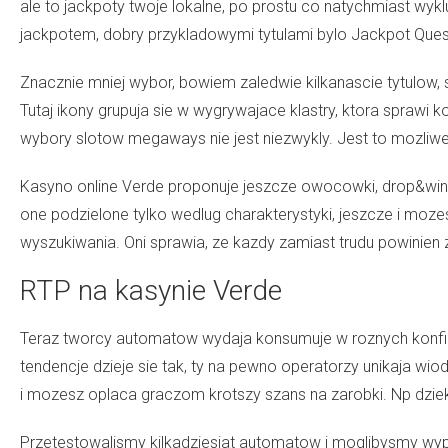
ale to jackpoty twoje lokalne, po prostu co natychmiast wy
jackpotem, dobry przykladowymi tytulami bylo Jackpot Ques
Znacznie mniej wybor, bowiem zaledwie kilkanascie tytulow
Tutaj ikony grupuja sie w wygrywajace klastry, ktora spraw
wybory slotow megaways nie jest niezwykly. Jest to mozliw
Kasyno online Verde proponuje jeszcze owocowki, drop&wins
one podzielone tylko wedlug charakterystyki, jeszcze i mozes
wyszukiwania. Oni sprawia, ze kazdy zamiast trudu powinien
RTP na kasynie Verde
Teraz tworcy automatow wydaja konsumuje w roznych konfigu
tendencje dzieje sie tak, ty na pewno operatorzy unikaja w
i mozesz oplaca graczom krotszy szans na zarobki. Np dziek
Przetestowalismy kilkadziesiat automatow i moglibysmy w