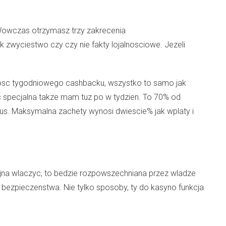
 Wowczas otrzymasz trzy zakrecenia
 zwyciestwo czy czy nie fakty lojalnosciowe. Jezeli
kosc tygodniowego cashbacku, wszystko to samo jak
c specjalna takze mam tuz po w tydzien. To 70% od
s. Maksymalna zachety wynosi dwiescie% jak wplaty i
yjna wlaczyc, to bedzie rozpowszechniana przez wladze
a bezpieczenstwa. Nie tylko sposoby, ty do kasyno funkcja