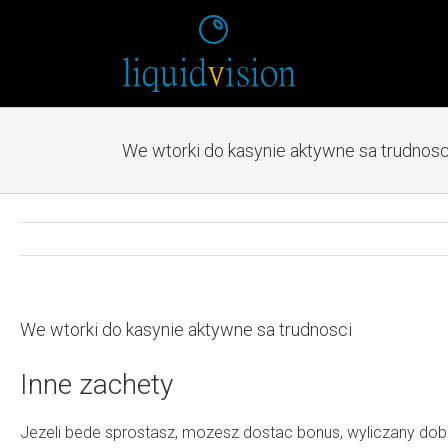
We wtorki do kasynie aktywne sa trudnosc
We wtorki do kasynie aktywne sa trudnosci
Inne zachety
Jezeli bede sprostasz, mozesz dostac bonus, wyliczany dob