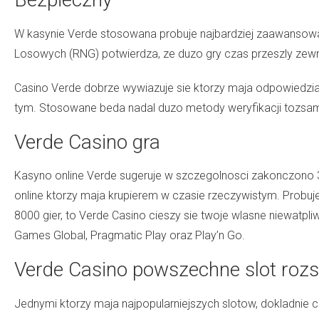
W kasynie Verde stosowana probuje najbardziej zaawansowa
Losowych (RNG) potwierdza, ze duzo gry czas przeszly zewne
Casino Verde dobrze wywiazuje sie ktorzy maja odpowiedzial
tym. Stosowane beda nadal duzo metody weryfikacji tozsamo
Verde Casino gra
Kasyno online Verde sugeruje w szczegolnosci zakonczono 30
online ktorzy maja krupierem w czasie rzeczywistym. Probuj
8000 gier, to Verde Casino cieszy sie twoje wlasne niewatpli
Games Global, Pragmatic Play oraz Play’n Go.
Verde Casino powszechne slot roz
Jednymi ktorzy maja najpopularniejszych slotow, dokladnie co