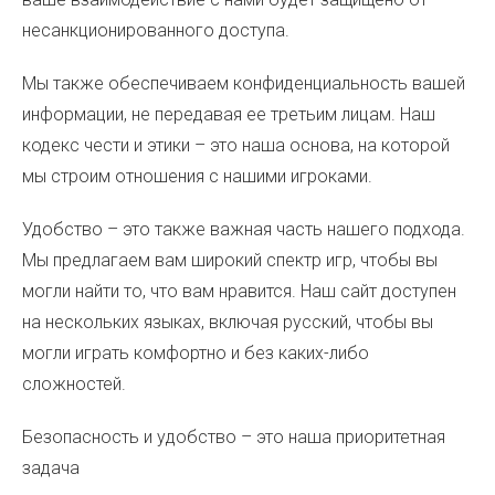
несанкционированного доступа.
Мы также обеспечиваем конфиденциальность вашей
информации, не передавая ее третьим лицам. Наш
кодекс чести и этики – это наша основа, на которой
мы строим отношения с нашими игроками.
Удобство – это также важная часть нашего подхода.
Мы предлагаем вам широкий спектр игр, чтобы вы
могли найти то, что вам нравится. Наш сайт доступен
на нескольких языках, включая русский, чтобы вы
могли играть комфортно и без каких-либо
сложностей.
Безопасность и удобство – это наша приоритетная
задача