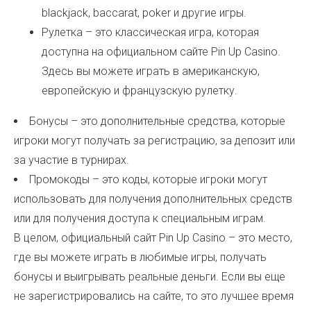
blackjack, baccarat, poker и другие игры.
Рулетка – это классическая игра, которая
доступна на официальном сайте Pin Up Casino.
Здесь вы можете играть в американскую,
европейскую и французскую рулетку.
Бонусы – это дополнительные средства, которые
игроки могут получать за регистрацию, за депозит или
за участие в турнирах.
Промокоды – это коды, которые игроки могут
использовать для получения дополнительных средств
или для получения доступа к специальным играм.
В целом, официальный сайт Pin Up Casino – это место,
где вы можете играть в любимые игры, получать
бонусы и выигрывать реальные деньги. Если вы еще
не зарегистрировались на сайте, то это лучшее время