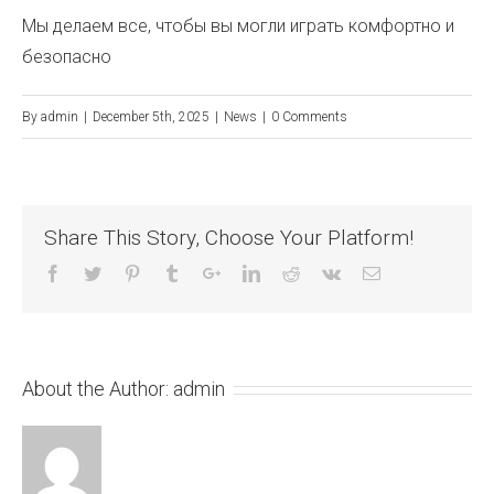
Мы делаем все, чтобы вы могли играть комфортно и
безопасно
By
admin
|
December 5th, 2025
|
News
|
0 Comments
Share This Story, Choose Your Platform!
About the Author:
admin