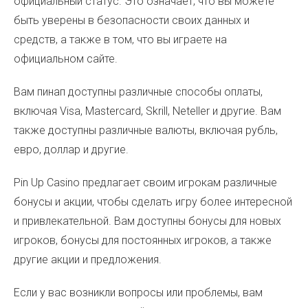
официальный статус. Это означает, что вы можете
быть уверены в безопасности своих данных и
средств, а также в том, что вы играете на
официальном сайте.
Вам
пинап
доступны различные способы оплаты,
включая Visa, Mastercard, Skrill, Neteller и другие. Вам
также доступны различные валюты, включая рубль,
евро, доллар и другие.
Pin Up Casino предлагает своим игрокам различные
бонусы и акции, чтобы сделать игру более интересной
и привлекательной. Вам доступны бонусы для новых
игроков, бонусы для постоянных игроков, а также
другие акции и предложения.
Если у вас возникли вопросы или проблемы, вам