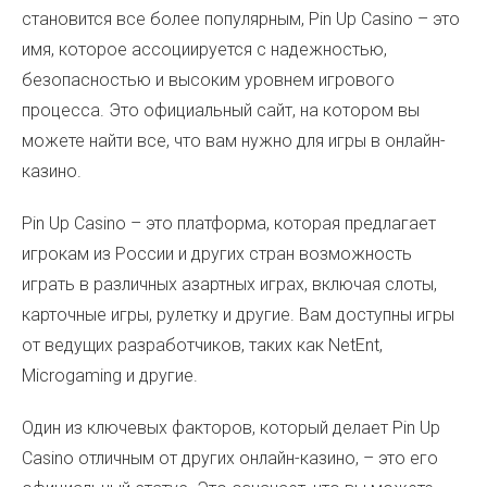
становится все более популярным, Pin Up Casino – это
имя, которое ассоциируется с надежностью,
безопасностью и высоким уровнем игрового
процесса. Это официальный сайт, на котором вы
можете найти все, что вам нужно для игры в онлайн-
казино.
Pin Up Casino – это платформа, которая предлагает
игрокам из России и других стран возможность
играть в различных азартных играх, включая слоты,
карточные игры, рулетку и другие. Вам доступны игры
от ведущих разработчиков, таких как NetEnt,
Microgaming и другие.
Один из ключевых факторов, который делает Pin Up
Casino отличным от других онлайн-казино, – это его