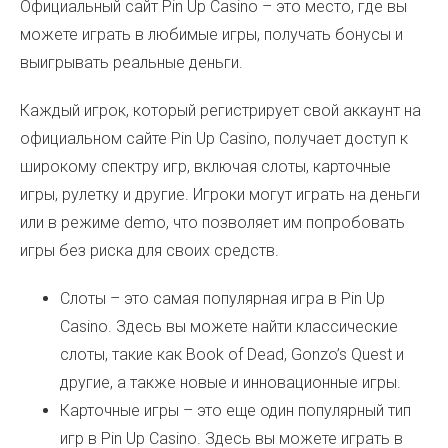
Официальный сайт Pin Up Casino – это место, где вы
можете играть в любимые игры, получать бонусы и
выигрывать реальные деньги.
Каждый игрок, который регистрирует свой аккаунт на
официальном сайте Pin Up Casino, получает доступ к
широкому спектру игр, включая слоты, карточные
игры, рулетку и другие. Игроки могут играть на деньги
или в режиме demo, что позволяет им попробовать
игры без риска для своих средств.
Слоты – это самая популярная игра в Pin Up
Casino. Здесь вы можете найти классические
слоты, такие как Book of Dead, Gonzo’s Quest и
другие, а также новые и инновационные игры.
Карточные игры – это еще один популярный тип
игр в Pin Up Casino. Здесь вы можете играть в