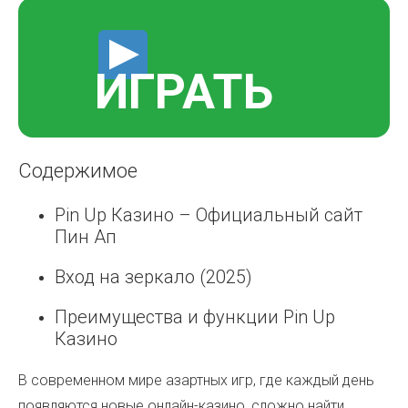
ИГРАТЬ
Содержимое
Pin Up Казино – Официальный сайт
Пин Ап
Вход на зеркало (2025)
Преимущества и функции Pin Up
Казино
В современном мире азартных игр, где каждый день
появляются новые онлайн-казино, сложно найти