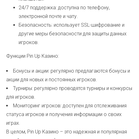
24/7 поддержка: доступна по телефону,
электронной почте и чату.
Безопасность: использует SSL-шифрование и
другие меры безопасности для защиты данных
игроков.
Функции Pin Up Казино:
Бонусы и акции: регулярно предлагаются бонусы и
акции для новых и постоянных игроков.
Турниры: регулярно проводятся турниры и конкурсы
для игроков.
Мониторинг игроков: доступен для отслеживания
статуса игроков и получения информации о своих
играх.
В целом, Pin Up Казино – это надежная и популярная