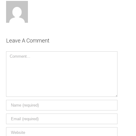
Leave A Comment