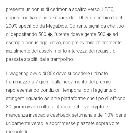
presenta un bonus di cerimonia scaltro verso 1 BTC,
eppure mediante un rakeback del 100% in cambio di del
200% specifico da MegaDice. Corrente significa che tipo
di depositando 500 �, l’utente riceve gente 500 � ad
esempio bonus aggiuntivo, non prelevabile chiaramente
inizialmente del assolvimento interezza dei requisiti di
passata stabiliti dalla trampolino.
Il wagering ovvio di 80x deve succedere ultimato
frammezzo a 7 giorni dalla ricevimento del premio,
rappresentando condizioni temporali con l’aggiunta di
stringenti riguardo ad altre piattaforme che tipo di offrono
30 giorni ovvero oltre a. A rso giochi live crypto e
mancanza insecable cashback settimanale del 10%, bene
unicamente verso le scommesse piazzate sopra volte
mercoledi.