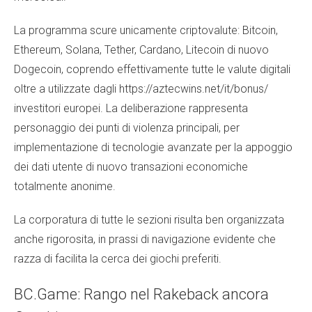
La programma scure unicamente criptovalute: Bitcoin,
Ethereum, Solana, Tether, Cardano, Litecoin di nuovo
Dogecoin, coprendo effettivamente tutte le valute digitali
oltre a utilizzate dagli
https://aztecwins.net/it/bonus/
investitori europei. La deliberazione rappresenta
personaggio dei punti di violenza principali, per
implementazione di tecnologie avanzate per la appoggio
dei dati utente di nuovo transazioni economiche
totalmente anonime.
La corporatura di tutte le sezioni risulta ben organizzata
anche rigorosita, in prassi di navigazione evidente che
razza di facilita la cerca dei giochi preferiti.
BC.Game: Rango nel Rakeback ancora