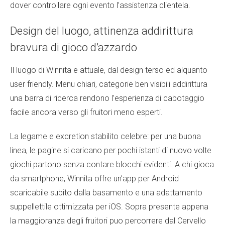
dover controllare ogni evento l’assistenza clientela.
Design del luogo, attinenza addirittura
bravura di gioco d’azzardo
Il luogo di Winnita e attuale, dal design terso ed alquanto
user friendly. Menu chiari, categorie ben visibili addirittura
una barra di ricerca rendono l’esperienza di cabotaggio
facile ancora verso gli fruitori meno esperti.
La legame e excretion stabilito celebre: per una buona
linea, le pagine si caricano per pochi istanti di nuovo volte
giochi partono senza contare blocchi evidenti. A chi gioca
da smartphone, Winnita offre un’app per Android
scaricabile subito dalla basamento e una adattamento
suppellettile ottimizzata per iOS. Sopra presente appena
la maggioranza degli fruitori puo percorrere dal Cervello