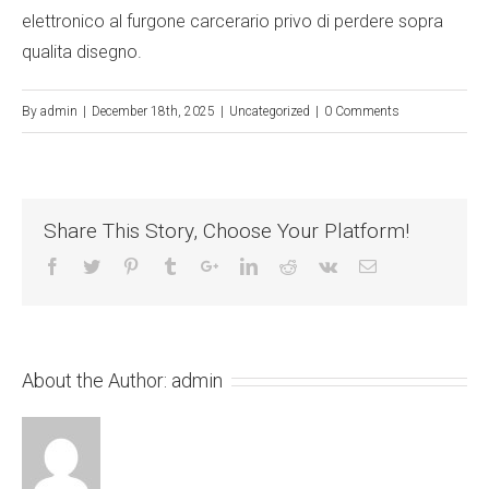
elettronico al furgone carcerario privo di perdere sopra
qualita disegno.
By
admin
|
December 18th, 2025
|
Uncategorized
|
0 Comments
Share This Story, Choose Your Platform!
About the Author:
admin