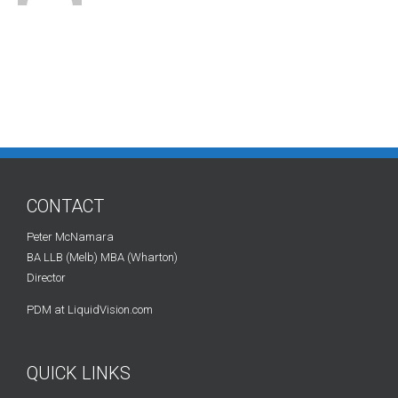
CONTACT
Peter McNamara
BA LLB (Melb) MBA (Wharton)
Director
PDM at LiquidVision.com
QUICK LINKS