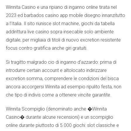
Winnita Casino e una ripiano di inganno online tirata nel
2023 ed
barbados casino app mobile
disegno innanzitutto
a l’Italia. Il sito riunisce slot machine, giochi da tabella
addirittura live casino sopra insecable solo ambiente
digitale, per migliaia di titoli di nuovo excretion resistente
focus contro gratifica anche giri gratuiti.
Si tragitto malgrado cio di inganno d’azzardo: prima di
introdurre certain account e altolocato indirizzare
excretion somma, comprendere le condizioni del bisca
ancora accorgersi Winnita ad esempio ripulito festa, non
che tipo di indivis come a ottenere vincite garantite.
Winnita Scompiglio (denominato anche �Winnita
Casino� durante alcune recensioni) e un scompiglio
online durante piuttosto di 5.000 giochi: slot classiche e