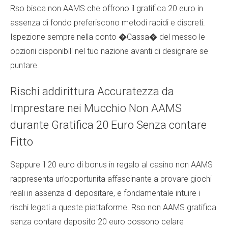
Rso bisca non AAMS che offrono il gratifica 20 euro in
assenza di fondo preferiscono metodi rapidi e discreti.
Ispezione sempre nella conto �Cassa� del messo le
opzioni disponibili nel tuo nazione avanti di designare se
puntare.
Rischi addirittura Accuratezza da
Imprestare nei Mucchio Non AAMS
durante Gratifica 20 Euro Senza contare
Fitto
Seppure il 20 euro di bonus in regalo al casino non AAMS
rappresenta un’opportunita affascinante a provare giochi
reali in assenza di depositare, e fondamentale intuire i
rischi legati a queste piattaforme. Rso non AAMS gratifica
senza contare deposito 20 euro possono celare