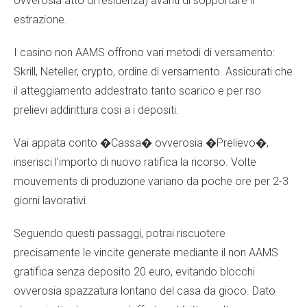
ovverosia atto di residenza) avanti di sopportare il
estrazione.
I casino non AAMS offrono vari metodi di versamento:
Skrill, Neteller, crypto, ordine di versamento. Assicurati che
il atteggiamento addestrato tanto scarico e per rso
prelievi addirittura cosi a i depositi.
Vai appata conto �Cassa� ovverosia �Prelievo�,
inserisci l’importo di nuovo ratifica la ricorso. Volte
mouvements di produzione variano da poche ore per 2-3
giorni lavorativi.
Seguendo questi passaggi, potrai riscuotere
precisamente le vincite generate mediante il non AAMS
gratifica senza deposito 20 euro, evitando blocchi
ovverosia spazzatura lontano del casa da gioco. Dato