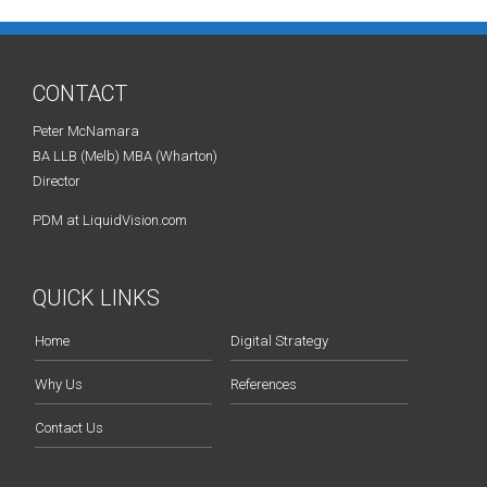
CONTACT
Peter McNamara
BA LLB (Melb) MBA (Wharton)
Director
PDM at LiquidVision.com
QUICK LINKS
Home
Digital Strategy
Why Us
References
Contact Us