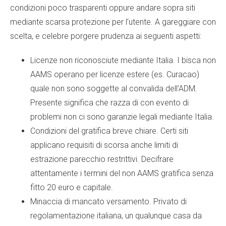
condizioni poco trasparenti oppure andare sopra siti
mediante scarsa protezione per l’utente. A gareggiare con
scelta, e celebre porgere prudenza ai seguenti aspetti:
Licenze non riconosciute mediante Italia. I bisca non
AAMS operano per licenze estere (es. Curacao)
quale non sono soggette al convalida dell’ADM.
Presente significa che razza di con evento di
problemi non ci sono garanzie legali mediante Italia.
Condizioni del gratifica breve chiare. Certi siti
applicano requisiti di scorsa anche limiti di
estrazione parecchio restrittivi. Decifrare
attentamente i termini del non AAMS gratifica senza
fitto 20 euro e capitale.
Minaccia di mancato versamento. Privato di
regolamentazione italiana, un qualunque casa da