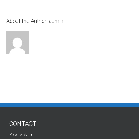
About the Author:
admin
CONTACT
Peter McNamara