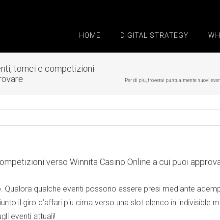
HOME
DIGITAL STRATEGY
WH
nti, tornei e competizioni
provare
Per di piu, troverai puntualmente nuovi even
 competizioni verso Winnita Casino Online a cui puoi approv
 Qualora qualche eventi possono essere presi mediante adempimen
giunto il giro d’affari piu cima verso una slot elenco in indivisib
i eventi attuali!