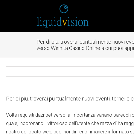
Per di piu, troverai puntualmente nuovi eve
verso Winnita Casino Online a cui puoi ap
Per di piu, troverai puntualmente nuovi eventi, tornei e
Volte requisiti
daznbet
verso la importanza variano parecchio.
quale, incoronano il vittorioso dell’utente che razza di ha rag
nostro collocato web, puoi nondimeno rimanere informato sugl