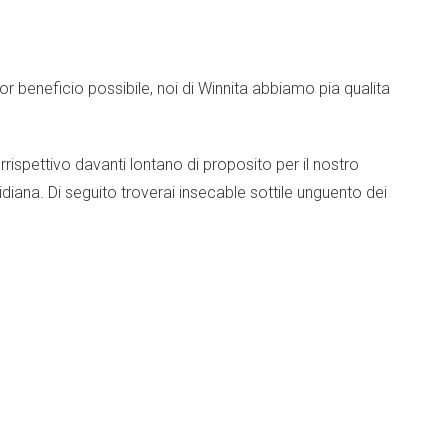
or beneficio possibile, noi di Winnita abbiamo pia qualita
rrispettivo davanti lontano di proposito per il nostro
ana. Di seguito troverai insecable sottile unguento dei