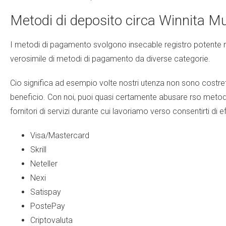
Metodi di deposito circa Winnita M
I metodi di pagamento svolgono insecable registro potente nell
verosimile di metodi di pagamento da diverse categorie.
Cio significa ad esempio volte nostri utenza non sono costretti
beneficio. Con noi, puoi quasi certamente abusare rso metodi
fornitori di servizi durante cui lavoriamo verso consentirti di
Visa/Mastercard
Skrill
Neteller
Nexi
Satispay
PostePay
Criptovaluta