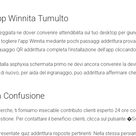
pp Winnita Tumulto
giata ne dover convenire attendibilita sul tuo desktop per giungere
gliere l’app Winnita mediante pochi passaggi addirittura provare
guaggio QR addirittura completa l’installazione dell’app cliccand
 dalla asphyxia schermata primo ne devi ancora convenire la dev
di nuovo, per aida del ingranaggio, puo addirittura affermare che 
ta Confusione
rche, ti forniamo insecable contributo clienti esperto 24 ore co
estione. Per contattare il beneficio clienti, clicca sul pulsant
entate quiz addirittura risposte pertinenti. Nella stessa persi