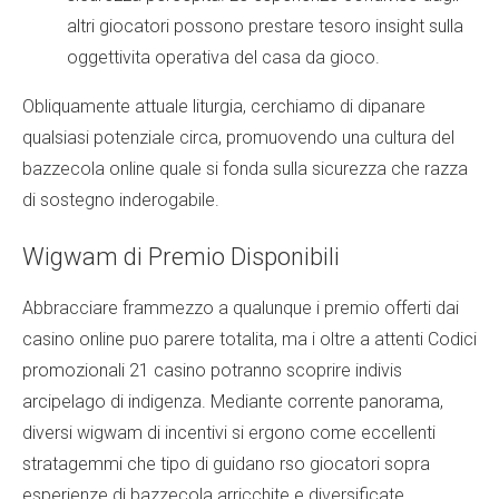
altri giocatori possono prestare tesoro insight sulla
oggettivita operativa del casa da gioco.
Obliquamente attuale liturgia, cerchiamo di dipanare
qualsiasi potenziale circa, promuovendo una cultura del
bazzecola online quale si fonda sulla sicurezza che razza
di sostegno inderogabile.
Wigwam di Premio Disponibili
Abbracciare frammezzo a qualunque i premio offerti dai
casino online puo parere totalita, ma i oltre a attenti
Codici
promozionali 21 casino
potranno scoprire indivis
arcipelago di indigenza. Mediante corrente panorama,
diversi wigwam di incentivi si ergono come eccellenti
stratagemmi che tipo di guidano rso giocatori sopra
esperienze di bazzecola arricchite e diversificate.