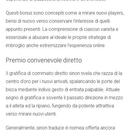
Questi bonus sono concepiti come a mirare nuovi players,
bensi di nuovo verso conservare l’interesse di quelli
appunto presenti. La comprensione di ciascun varieta e
essenziale a abusare al ideale le proprie strategie di
imbroglio anche estremizzare l’esperienza online.
Premio convenevole diretto
Il gratifica di commiato diretto sinon rivela che razza di la
centro d’oro per i nuovi arrivati, spalancando le porte del
bisca mediante indivis gesto di entrata palpabile. Attuale
segno di gratifica e sovente il passato direzione in mezzo
a il atleta ed la ripiano, fungendo da potente attrattiva
verso mirare nuovi utenti.
Generalmente, sinon traduce in nomea offerta ancora