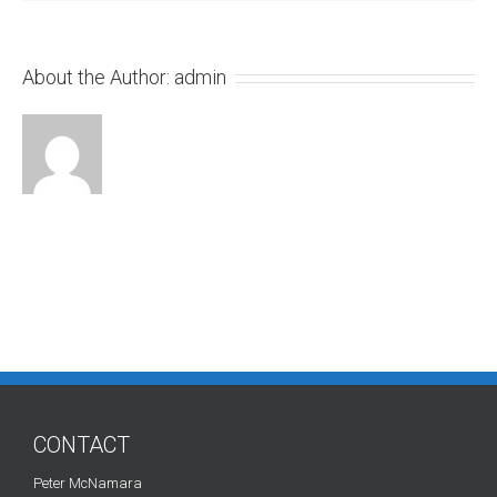
About the Author:
admin
CONTACT
Peter McNamara