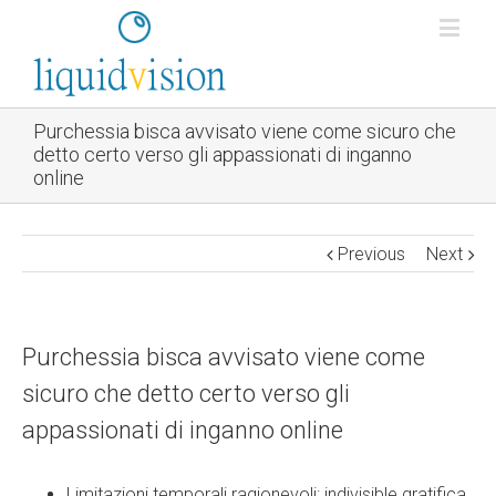
Purchessia bisca avvisato viene come sicuro che
detto certo verso gli appassionati di inganno
online
Previous
Next
Purchessia bisca avvisato viene come
sicuro che detto certo verso gli
appassionati di inganno online
Limitazioni temporali ragionevoli: indivisible gratifica