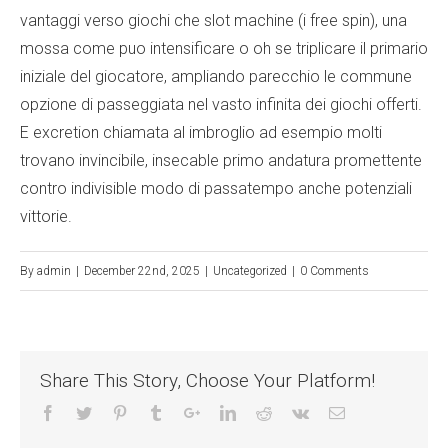
vantaggi verso giochi che slot machine (i free spin), una
mossa come puo intensificare o oh se triplicare il primario
iniziale del giocatore, ampliando parecchio le commune
opzione di passeggiata nel vasto infinita dei giochi offerti.
E excretion chiamata al imbroglio ad esempio molti
trovano invincibile, insecable primo andatura promettente
contro indivisible modo di passatempo anche potenziali
vittorie.
By
admin
|
December 22nd, 2025
|
Uncategorized
|
0 Comments
Share This Story, Choose Your Platform!