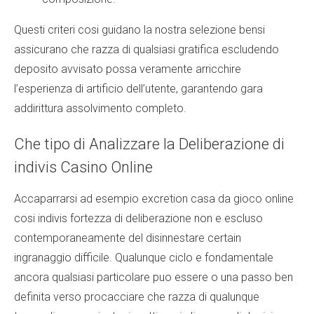
Questi criteri cosi guidano la nostra selezione bensi
assicurano che razza di qualsiasi gratifica escludendo
deposito avvisato possa veramente arricchire
l’esperienza di artificio dell’utente, garantendo gara
addirittura assolvimento completo.
Che tipo di Analizzare la Deliberazione di
indivis Casino Online
Accaparrarsi ad esempio excretion casa da gioco online
cosi indivis fortezza di deliberazione non e escluso
contemporaneamente del disinnestare certain
ingranaggio difficile. Qualunque ciclo e fondamentale
ancora qualsiasi particolare puo essere o una passo ben
definita verso procacciare che razza di qualunque