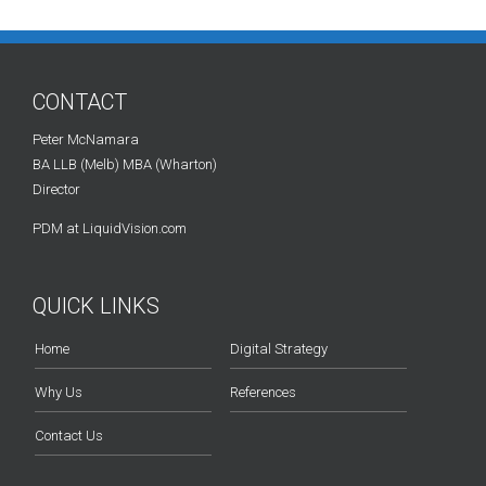
CONTACT
Peter McNamara
BA LLB (Melb) MBA (Wharton)
Director
PDM at LiquidVision.com
QUICK LINKS
Home
Digital Strategy
Why Us
References
Contact Us