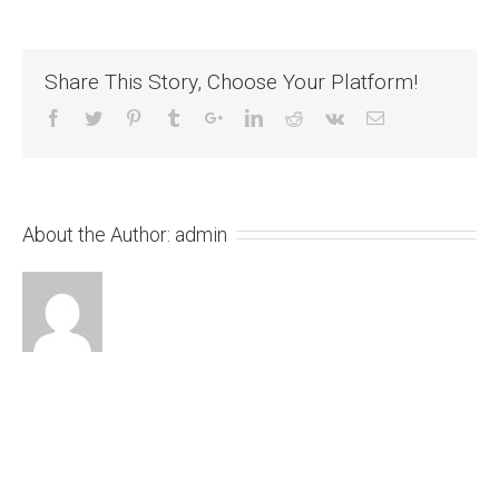
Share This Story, Choose Your Platform!
About the Author:
admin