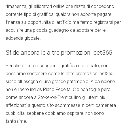
rimanenza, gli allibratori online che razza di concedono
corrente tipo di gratifica, qualora non apporte pagare
finanza sul opportunita di artificio ma fermo registrarsi per
acquisire una piccola guadagno da adottare per le
addenda giocate.
Sfide ancora le altre promozioni bet365
Benche quanto accade in il gratifica commiato, non
possiamo sostenere come le altre promozioni bet365
siano all’insegna di una grande patrimonio. A campione,
non e libero indivis Piano Fedelta. Cio non toglie pero
come ancora a Stoke-on-Trent cullino gli utenti piu
affezionati a questo sito scommesse in certi cameriera
pubblicita, sebbene dobbiamo ospitare, non sono
tantissime.