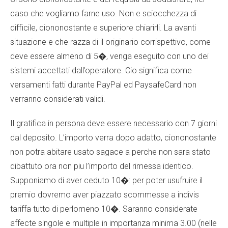
caso che vogliamo farne uso. Non e sciocchezza di
difficile, ciononostante e superiore chiarirli. La avanti
situazione e che razza di il originario corrispettivo, come
deve essere almeno di 5�, venga eseguito con uno dei
sistemi accettati dall’operatore. Cio significa come
versamenti fatti durante PayPal ed PaysafeCard non
verranno considerati validi.
Il gratifica in persona deve essere necessario con 7 giorni
dal deposito. L’importo verra dopo adatto, ciononostante
non potra abitare usato sagace a perche non sara stato
dibattuto ora non piu l’importo del rimessa identico.
Supponiamo di aver ceduto 10�: per poter usufruire il
premio dovremo aver piazzato scommesse a indivis
tariffa tutto di perlomeno 10�. Saranno considerate
affecte singole e multiple in importanza minima 3.00 (nelle