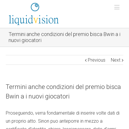
Termini anche condizioni del premio bisca Bwin a i
nuovi giocatori
Previous
Next
Termini anche condizioni del premio bisca
Bwin a i nuovi giocatori
Proseguendo, verra fondamentale di inserire volte dati di
un proprio atto. Sinon puo anteporre in mezzo a