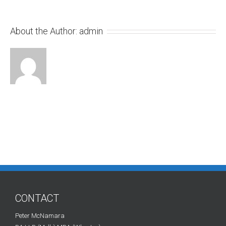
About the Author:
admin
CONTACT
Peter McNamara