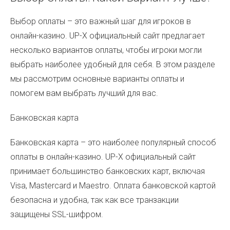
Выбор оплаты – это важный шаг для игроков в
онлайн-казино. UP-X официальный сайт предлагает
несколько вариантов оплаты, чтобы игроки могли
выбрать наиболее удобный для себя. В этом разделе
мы рассмотрим основные варианты оплаты и
помогем вам выбрать лучший для вас.
Банковская карта
Банковская карта – это наиболее популярный способ
оплаты в онлайн-казино. UP-X официальный сайт
принимает большинство банковских карт, включая
Visa, Mastercard и Maestro. Оплата банковской картой
безопасна и удобна, так как все транзакции
защищены SSL-шифром.