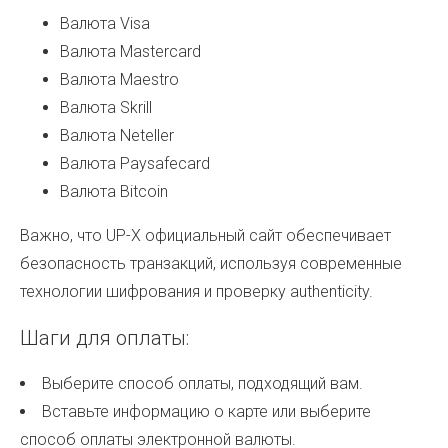
Валюта Visa
Валюта Mastercard
Валюта Maestro
Валюта Skrill
Валюта Neteller
Валюта Paysafecard
Валюта Bitcoin
Важно, что UP-X официальный сайт обеспечивает
безопасность транзакций, используя современные
технологии шифрования и проверку authenticity.
Шаги для оплаты:
Выберите способ оплаты, подходящий вам.
Вставьте информацию о карте или выберите
способ оплаты электронной валюты.