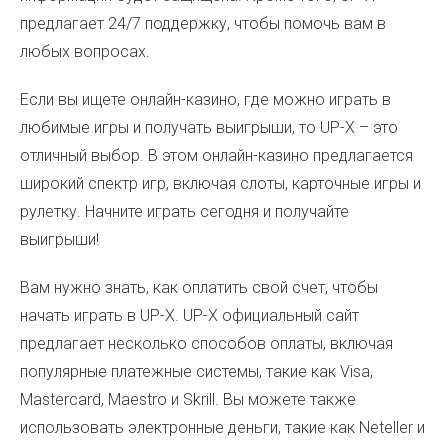
предлагает 24/7 поддержку, чтобы помочь вам в
любых вопросах.
Если вы ищете онлайн-казино, где можно играть в
любимые игры и получать выигрыши, то UP-X – это
отличный выбор. В этом онлайн-казино предлагается
широкий спектр игр, включая слоты, карточные игры и
рулетку. Начните играть сегодня и получайте
выигрыши!
Вам нужно знать, как оплатить свой счет, чтобы
начать играть в UP-X. UP-X официальный сайт
предлагает несколько способов оплаты, включая
популярные платежные системы, такие как Visa,
Mastercard, Maestro и Skrill. Вы можете также
использовать электронные деньги, такие как Neteller и