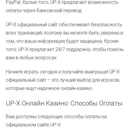
PayPal. Кроме того, UP-X предлагает возможность
оплаты через банковский перевод.
UP-X официальный сайт обеспечивает безопасность
всех транзакций, поэтому вы можете быть уверены в
том, что ваша информация будет защищена. Кроме
того, UP-X предлагает 24/7 поддержку, чтобы помочь
вам в любых вопросах.
Начните играть сегодня и получайте выигрыши! UP-X
официальный сайт – это лучший выбор для игроков,
которые ищут надежное онлайн-казино.
UP-X Онлайн Казино: Способы Оплаты
Вам доступны следующие способы оплаты на
официальном сайте UP-X: