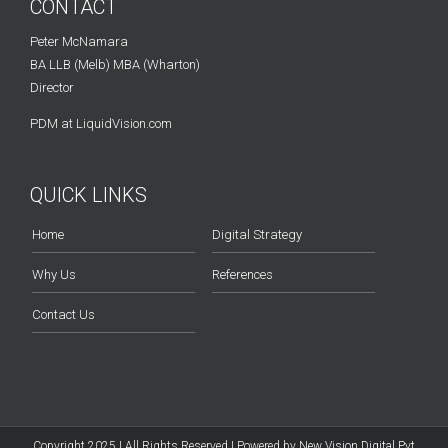
CONTACT
Peter McNamara
BA LLB (Melb) MBA (Wharton)
Director
PDM at LiquidVision.com
QUICK LINKS
Home
Digital Strategy
Why Us
References
Contact Us
Copyright 2025 | All Rights Reserved | Powered by
New Vision Digital Pvt