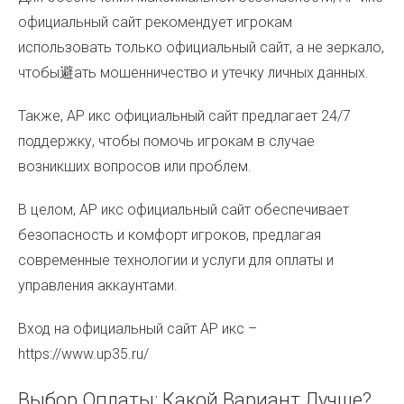
официальный сайт рекомендует игрокам
использовать только официальный сайт, а не зеркало,
чтобы避ать мошенничество и утечку личных данных.
Также, AP икс официальный сайт предлагает 24/7
поддержку, чтобы помочь игрокам в случае
возникших вопросов или проблем.
В целом, AP икс официальный сайт обеспечивает
безопасность и комфорт игроков, предлагая
современные технологии и услуги для оплаты и
управления аккаунтами.
Вход на официальный сайт AP икс –
https://www.up35.ru/
Выбор Оплаты: Какой Вариант Лучше?