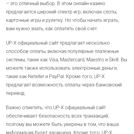
– это отличный выбор. В этом онлайн-казино
предлагается широкий спектр игр, включая слоты,
карточные игры и рулетку. Но чтобы начать играть,
вам нужно знать, как оплатить свой счет.
UP-X официальный сайт предлагает несколько
способов оплаты, включая популярные платежные
системы, такие как Visa, Mastercard, Maestro и Skrill. Вы
можете также использовать электронные деньги,
такие как Neteller и PayPal. Кроме того, UP-X
предлагает возможность оплаты через банковский
перевод.
Важно отметить, что UP-X официальный сайт
обеспечивает безопасность всех транзакций,
поэтому вы можете быть уверены в том, что ваша
информация будет защищена. Кроме того, UP-X