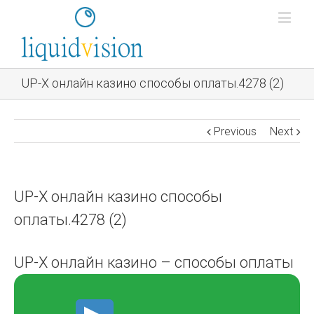
UP-X онлайн казино способы оплаты.4278 (2)
Previous
Next
UP-X онлайн казино способы
оплаты.4278 (2)
UP-X онлайн казино – способы оплаты