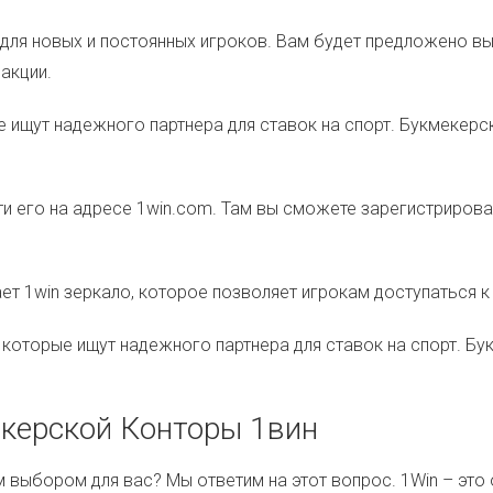
 для новых и постоянных игроков. Вам будет предложено в
акции.
е ищут надежного партнера для ставок на спорт. Букмекерс
и его на адресе 1win.com. Там вы сможете зарегистрировать
ет 1win зеркало, которое позволяет игрокам доступаться к
, которые ищут надежного партнера для ставок на спорт. Бу
керской Конторы 1вин
 выбором для вас? Мы ответим на этот вопрос. 1Win – это