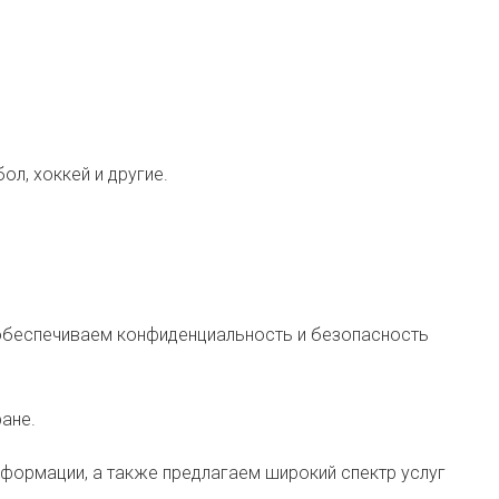
л, хоккей и другие.
ы обеспечиваем конфиденциальность и безопасность
ране.
формации, а также предлагаем широкий спектр услуг