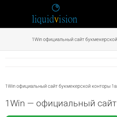
1Win официальный сайт букмекерской 
1Win официальный сайт букмекерской конторы 1ви
1Win — официальный сайт