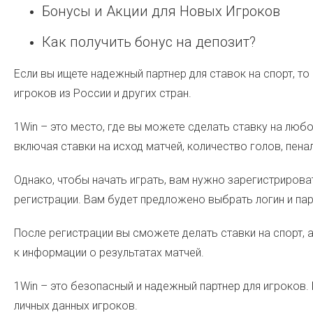
Бонусы и Акции для Новых Игроков
Как получить бонус на депозит?
Если вы ищете надежный партнер для ставок на спорт, то
игроков из России и других стран.
1Win – это место, где вы можете сделать ставку на люб
включая ставки на исход матчей, количество голов, пенал
Однако, чтобы начать играть, вам нужно зарегистрироват
регистрации. Вам будет предложено выбрать логин и пар
После регистрации вы сможете делать ставки на спорт, а
к информации о результатах матчей.
1Win – это безопасный и надежный партнер для игроков
личных данных игроков.