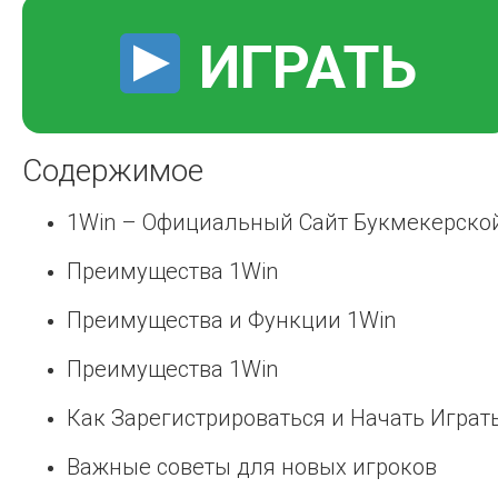
ИГРАТЬ
Содержимое
1Win – Официальный Сайт Букмекерско
Преимущества 1Win
Преимущества и Функции 1Win
Преимущества 1Win
Как Зарегистрироваться и Начать Играть
Важные советы для новых игроков