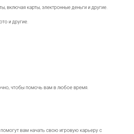
, включая карты, электронные деньги и другие.
ото и другие.
очно, чтобы помочь вам в любое время.
е помогут вам начать свою игровую карьеру с