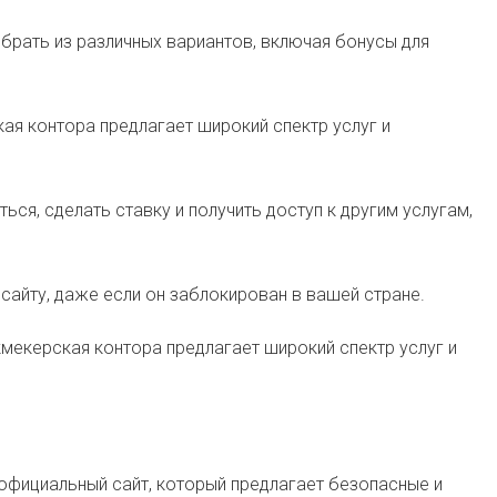
ыбрать из различных вариантов, включая бонусы для
кая контора предлагает широкий спектр услуг и
ся, сделать ставку и получить доступ к другим услугам,
 сайту, даже если он заблокирован в вашей стране.
кмекерская контора предлагает широкий спектр услуг и
 официальный сайт, который предлагает безопасные и