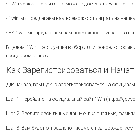
• 1Win зеркало: если вы не можете доступаться нашего 
• 1win: мы предлагаем вам возможность играть на нашем
• БК 1win: мы предлагаем вам возможность играть на на
В целом, 1Win – это лучший выбор для игроков, которые
процессом ставок.
Как Зарегистрироваться и Начат
Для начала, вам нужно зарегистрироваться на официаль
Шаг 1: Перейдите на официальный сайт 1Win (https://getw
Шаг 2: Введите свои личные данные, включая имя, фамил
Шаг 3: Вам будет отправлено письмо с подтверждением р