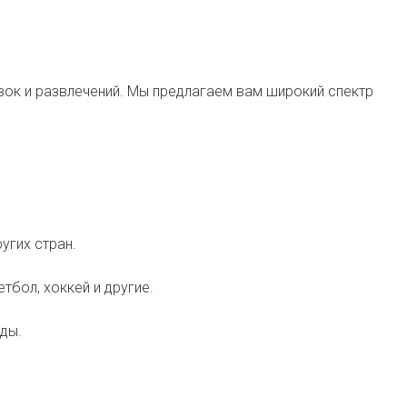
авок и развлечений. Мы предлагаем вам широкий спектр
угих стран.
тбол, хоккей и другие.
оды.