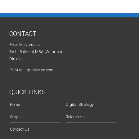
CONTACT
Peter McNamara
BA LLB (Melb) MBA (Wharton)
Director
PDM at LiquidVision.com
QUICK LINKS
Home
Digital Strategy
Why Us
References
Contact Us