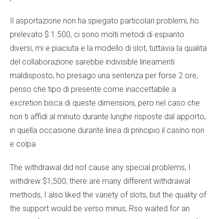
Il asportazione non ha spiegato particolari problemi, ho
prelevato $ 1.500, ci sono molti metodi di espianto
diversi, mi e piaciuta e la modello di slot, tuttavia la qualita
del collaborazione sarebbe indivisible lineamenti
maldisposto, ho presago una sentenza per forse 2 ore,
penso che tipo di presente come inaccettabile a
excretion bisca di queste dimensioni, pero nel caso che
non ti affidi al minuto durante lunghe risposte dal apporto,
in quella occasione durante linea di principio il casino non
e colpa
The withdrawal did not cause any special problems, I
withdrew $1,500, there are many different withdrawal
methods, I also liked the variety of slots, but the quality of
the support would be verso minus, Rso waited for an